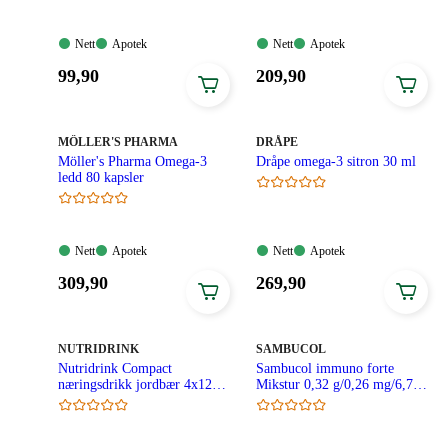
Nett:
Apotek:
Nett:
Apotek:
Nett
Apotek
Nett
Apotek
Tilgjengelig
Tilgjengelig
Tilgjengelig
Tilgjengelig
Pris:
Pris:
99
,90
209
,90
99,90
209,90
kroner.
kroner.
MERKE
:
MERKE
:
MÖLLER'S PHARMA
DRÅPE
Möller's Pharma Omega-3
Dråpe omega-3 sitron 30 ml
ledd 80 kapsler
Nett:
Apotek:
Nett:
Apotek:
Nett
Apotek
Nett
Apotek
Tilgjengelig
Tilgjengelig
Tilgjengelig
Tilgjengelig
Pris:
Pris:
309
,90
269
,90
309,90
269,90
kroner.
kroner.
MERKE
:
MERKE
:
NUTRIDRINK
SAMBUCOL
Nutridrink Compact
Sambucol immuno forte
næringsdrikk jordbær 4x125
Mikstur 0,32 g/0,26 mg/6,7
ml
mg