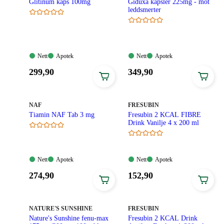
Glitinum kaps 100mg
Giduxa kapsler 225mg - mot
leddsmerter
Nett:
Apotek:
Nett:
Apotek:
Nett
Apotek
Nett
Apotek
Tilgjengelig
Tilgjengelig
Tilgjengelig
Tilgjengelig
Pris:
Pris:
299
,90
349
,90
299,90
349,90
kroner.
kroner.
MERKE
:
MERKE
:
NAF
FRESUBIN
Tiamin NAF Tab 3 mg
Fresubin 2 KCAL FIBRE
Drink Vanilje 4 x 200 ml
Nett:
Apotek:
Nett:
Apotek:
Nett
Apotek
Nett
Apotek
Tilgjengelig
Tilgjengelig
Tilgjengelig
Tilgjengelig
Pris:
Pris:
274
,90
152
,90
274,90
152,90
kroner.
kroner.
MERKE
:
MERKE
:
NATURE'S SUNSHINE
FRESUBIN
Nature's Sunshine fenu-max
Fresubin 2 KCAL Drink