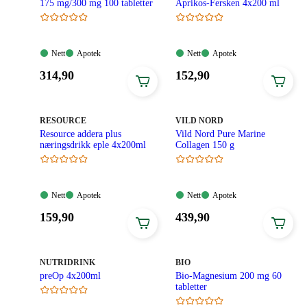
175 mg/300 mg 100 tabletter
Aprikos-Fersken 4x200 ml
Nett:
Apotek:
Nett:
Apotek:
Nett
Apotek
Nett
Apotek
Tilgjengelig
Tilgjengelig
Tilgjengelig
Tilgjengelig
Pris:
Pris:
314
,90
152
,90
314,90
152,90
kroner.
kroner.
MERKE
:
MERKE
:
RESOURCE
VILD NORD
Resource addera plus
Vild Nord Pure Marine
næringsdrikk eple 4x200ml
Collagen 150 g
Nett:
Apotek:
Nett:
Apotek:
Nett
Apotek
Nett
Apotek
Tilgjengelig
Tilgjengelig
Tilgjengelig
Tilgjengelig
Pris:
Pris:
159
,90
439
,90
159,90
439,90
kroner.
kroner.
MERKE
:
MERKE
:
NUTRIDRINK
BIO
preOp 4x200ml
Bio-Magnesium 200 mg 60
tabletter