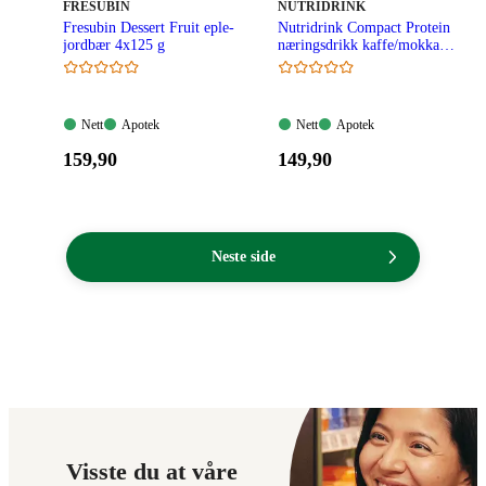
kroner.
MERKE
:
MERKE
:
FRESUBIN
NUTRIDRINK
Fresubin Dessert Fruit eple-
Nutridrink Compact Protein
jordbær 4x125 g
næringsdrikk kaffe/mokka
4x125 ml
Nett:
Apotek:
Nett:
Apotek:
Nett
Apotek
Nett
Apotek
Tilgjengelig
Tilgjengelig
Tilgjengelig
Tilgjengelig
Pris:
Pris:
159
,90
149
,90
159,90
149,90
kroner.
kroner.
Neste side
Visste du at våre