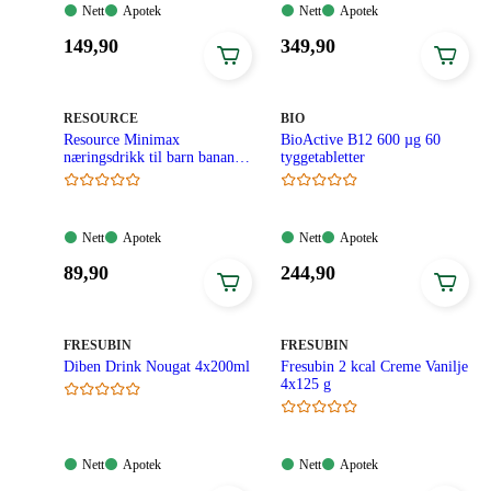
Nett:
Apotek:
Nett:
Apotek:
Nett
Apotek
Nett
Apotek
Tilgjengelig
Tilgjengelig
Tilgjengelig
Tilgjengelig
Pris:
Pris:
149
,90
349
,90
149,90
349,90
kroner.
kroner.
MERKE
:
MERKE
:
RESOURCE
BIO
Resource Minimax
BioActive B12 600 µg 60
næringsdrikk til barn banan-
tyggetabletter
aprikos 2x200 ml
Nett:
Apotek:
Nett:
Apotek:
Nett
Apotek
Nett
Apotek
Tilgjengelig
Tilgjengelig
Tilgjengelig
Tilgjengelig
Pris:
Pris:
89
,90
244
,90
89,90
244,90
kroner.
kroner.
MERKE
:
MERKE
:
FRESUBIN
FRESUBIN
Diben Drink Nougat 4x200ml
Fresubin 2 kcal Creme Vanilje
4x125 g
Nett:
Apotek:
Nett:
Apotek:
Nett
Apotek
Nett
Apotek
Tilgjengelig
Tilgjengelig
Tilgjengelig
Tilgjengelig