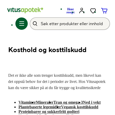
Hent
resept
Kosthold og kosttilskudd
Det er ikke alle som trenger kosttilskudd, men likevel kan
det oppstå behov for det i perioder av livet. Hos Vitusapotek
kan du være sikker på at du får trygge og kvalitetssikrede
kosttilskudd. Her finner du kosttilskudd for både voksne og
barn. Velg mellom tilskudd som Tran, Omega-3, vitaminer
Vitaminer
Mineraler
Tran og omega-3
Ned i vekt
og mineraler, produkter som bidrar til normal funksjon av
Plantebaserte legemidler
Vegansk kosttilskudd
Proteinbarer og sukkerfritt godteri
immunforsvaret og næringsdrikker til medisinske formål. Vi