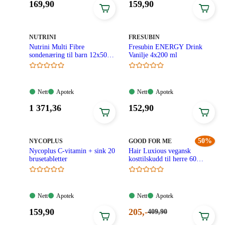
Pris:
Pris:
169
,90
159
,90
169,90
159,90
kroner.
kroner.
MERKE
:
MERKE
:
NUTRINI
FRESUBIN
Nutrini Multi Fibre
Fresubin ENERGY Drink
sondenæring til barn 12x500
Vanilje 4x200 ml
ml
Nett:
Apotek:
Nett:
Apotek:
Nett
Apotek
Nett
Apotek
Tilgjengelig
Tilgjengelig
Tilgjengelig
Tilgjengelig
Pris:
Pris:
1 371
,36
152
,90
1
152,90
371,36
kroner.
kroner.
MERKE
:
MERKE
:
50%
NYCOPLUS
GOOD FOR ME
Nycoplus C-vitamin + sink 20
Hair Luxious vegansk
brusetabletter
kosttilskudd til herre 60
tabletter
Nett:
Apotek:
Nett:
Apotek:
Nett
Apotek
Nett
Apotek
Tilgjengelig
Tilgjengelig
Tilgjengelig
Tilgjengelig
Pris:
Nåværende
159
,90
205
,-
Førpris:
409
,90
409,90
159,90
pris: