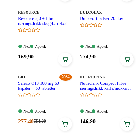
kroner.
kroner.
205,00
kroner.
MERKE
:
MERKE
:
RESOURCE
DULCOLAX
Resource 2,0 + fibre
Dulcosoft pulver 20 doser
næringsdrikk skogsbær 4x200
ml
Nett:
Apotek:
Nett:
Apotek:
Nett
Apotek
Nett
Apotek
Tilgjengelig
Tilgjengelig
Tilgjengelig
Tilgjengelig
Pris:
Pris:
169
,90
274
,90
169,90
274,90
kroner.
kroner.
MERKE
:
50%
MERKE
:
BIO
NUTRIDRINK
Seleno Q10 100 mg 60
Nutridrink Compact Fibre
kapsler + 60 tabletter
næringsdrikk kaffe/mokka
4x125 ml
Nett:
Apotek:
Nett:
Apotek:
Nett
Apotek
Nett
Apotek
Tilgjengelig
Tilgjengelig
Tilgjengelig
Tilgjengelig
Nåværende
Pris:
277
,40
146
,90
Førpris:
554
,90
554,90
pris:
146,90
kroner.
277,40
kroner.