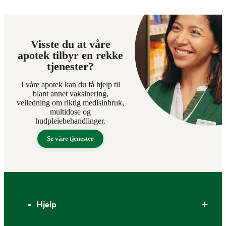
Visste du at våre
apotek tilbyr en rekke
tjenester?
I våre apotek kan du få hjelp til
blant annet vaksinering,
veiledning om riktig medisinbruk,
multidose og
hudpleiebehandlinger.
Se våre tjenester
Bunntekst
Hjelp