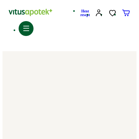
Hent
resept