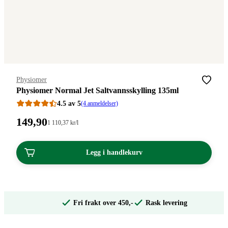
Merke
:
Physiomer
Physiomer Normal Jet Saltvannsskylling 135ml
4.5 av 5
(4 anmeldelser)
Pris:
149
,90
Stykkpris:
1 110
,37
kr
/l
1
149,90
110,37/l
kroner.
kroner.
Legg i handlekurv
Fri frakt over 450,-
Rask levering