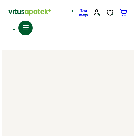
Hent
resept