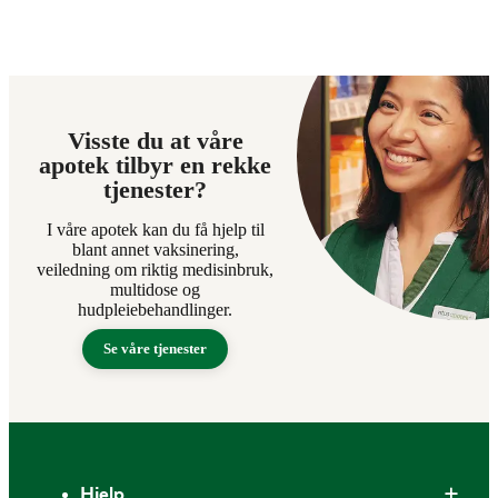
Visste du at våre
apotek tilbyr en rekke
tjenester?
I våre apotek kan du få hjelp til
blant annet vaksinering,
veiledning om riktig medisinbruk,
multidose og
hudpleiebehandlinger.
Se våre tjenester
Bunntekst
Hjelp