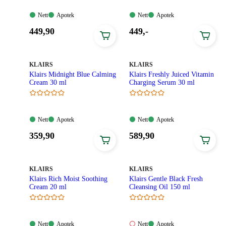
Nett:
Apotek:
Nett:
Apotek:
Nett
Apotek
Nett
Apotek
Tilgjengelig
Tilgjengelig
Tilgjengelig
Tilgjengelig
Pris:
Pris:
449
,90
449
,-
449,90
449,00
kroner.
kroner.
MERKE
:
MERKE
:
KLAIRS
KLAIRS
Klairs Midnight Blue Calming
Klairs Freshly Juiced Vitamin
Cream 30 ml
Charging Serum 30 ml
Nett:
Apotek:
Nett:
Apotek:
Nett
Apotek
Nett
Apotek
Tilgjengelig
Tilgjengelig
Tilgjengelig
Tilgjengelig
Pris:
Pris:
359
,90
589
,90
359,90
589,90
kroner.
kroner.
MERKE
:
MERKE
:
KLAIRS
KLAIRS
Klairs Rich Moist Soothing
Klairs Gentle Black Fresh
Cream 20 ml
Cleansing Oil 150 ml​
Nett:
Apotek:
Nett:
Apotek:
Nett
Apotek
Nett
Apotek