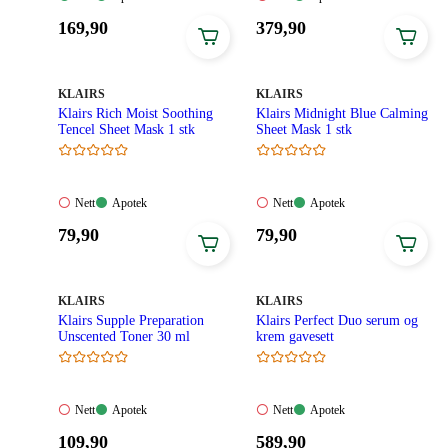
Tilgjengelig
Tilgjengelig
Ikke
Tilgjengelig
Pris:
Pris:
169
,90
379
,90
tilgjengelig
169,90
379,90
kroner.
kroner.
MERKE
:
MERKE
:
KLAIRS
KLAIRS
Klairs Rich Moist Soothing
Klairs Midnight Blue Calming
Tencel Sheet Mask 1 stk
Sheet Mask 1 stk
Nett:
Apotek:
Nett:
Apotek:
Nett
Apotek
Nett
Apotek
Ikke
Tilgjengelig
Ikke
Tilgjengelig
Pris:
Pris:
79
,90
79
,90
tilgjengelig
tilgjengelig
79,90
79,90
kroner.
kroner.
MERKE
:
MERKE
:
KLAIRS
KLAIRS
Klairs Supple Preparation
Klairs Perfect Duo serum og
Unscented Toner 30 ml
krem gavesett
Nett:
Apotek:
Nett:
Apotek:
Nett
Apotek
Nett
Apotek
Ikke
Tilgjengelig
Ikke
Tilgjengelig
Pris:
Pris:
109
,90
589
,90
tilgjengelig
tilgjengelig