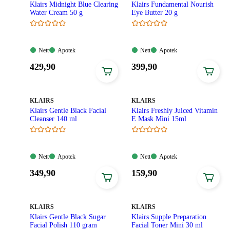
Klairs Midnight Blue Clearing
Klairs Fundamental Nourish
Water Cream 50 g
Eye Butter 20 g
Nett:
Apotek:
Nett:
Apotek:
Nett
Apotek
Nett
Apotek
Tilgjengelig
Tilgjengelig
Tilgjengelig
Tilgjengelig
Pris:
Pris:
429
,90
399
,90
429,90
399,90
kroner.
kroner.
MERKE
:
MERKE
:
KLAIRS
KLAIRS
Klairs Gentle Black Facial
Klairs Freshly Juiced Vitamin
Cleanser 140 ml
E Mask Mini 15ml
Nett:
Apotek:
Nett:
Apotek:
Nett
Apotek
Nett
Apotek
Tilgjengelig
Tilgjengelig
Tilgjengelig
Tilgjengelig
Pris:
Pris:
349
,90
159
,90
349,90
159,90
kroner.
kroner.
MERKE
:
MERKE
:
KLAIRS
KLAIRS
Klairs Gentle Black Sugar
Klairs Supple Preparation
Facial Polish 110 gram
Facial Toner Mini 30 ml