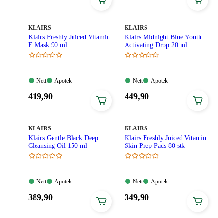
69,90
449,90
kroner.
kroner.
MERKE
:
MERKE
:
KLAIRS
KLAIRS
Klairs Freshly Juiced Vitamin
Klairs Midnight Blue Youth
E Mask 90 ml
Activating Drop 20 ml
Nett:
Apotek:
Nett:
Apotek:
Nett
Apotek
Nett
Apotek
Tilgjengelig
Tilgjengelig
Tilgjengelig
Tilgjengelig
Pris:
Pris:
419
,90
449
,90
419,90
449,90
kroner.
kroner.
MERKE
:
MERKE
:
KLAIRS
KLAIRS
Klairs Gentle Black Deep
Klairs Freshly Juiced Vitamin
Cleansing Oil 150 ml
Skin Prep Pads 80 stk
Nett:
Apotek:
Nett:
Apotek:
Nett
Apotek
Nett
Apotek
Tilgjengelig
Tilgjengelig
Tilgjengelig
Tilgjengelig
Pris:
Pris:
389
,90
349
,90
389,90
349,90
kroner.
kroner.