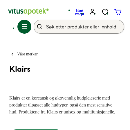
Hent
resept
Våre merker
Klairs
Klairs er en koreansk og økovennlig hudpleieserie med
produkter tilpasset alle hudtyper, også den mest sensitive
hud. Produktene fra Klairs er unisex og multifunksjonelle,
med kun de beste og mest nødvendige ingrediensene fra rene
råvarer.
Les mer om produktene og koreansk hudpleie