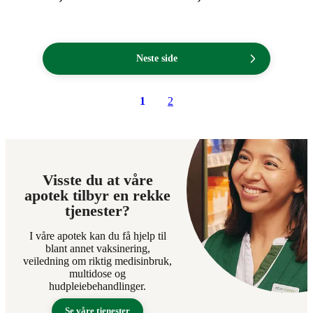
109,90
589,90
kroner.
kroner.
Neste side
1
2
Visste du at våre
apotek tilbyr en rekke
tjenester?
I våre apotek kan du få hjelp til
blant annet vaksinering,
veiledning om riktig medisinbruk,
multidose og
hudpleiebehandlinger.
Se våre tjenester