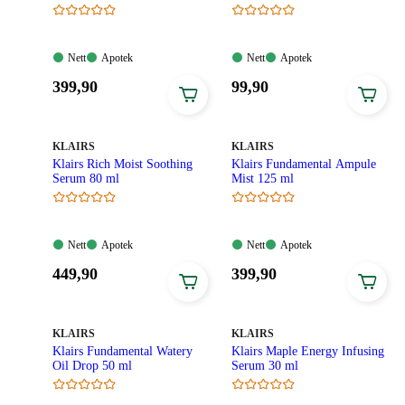
Nett:
Apotek:
Nett:
Apotek:
Nett
Apotek
Nett
Apotek
Tilgjengelig
Tilgjengelig
Tilgjengelig
Tilgjengelig
Pris:
Pris:
399
,90
99
,90
399,90
99,90
kroner.
kroner.
MERKE
:
MERKE
:
KLAIRS
KLAIRS
Klairs Rich Moist Soothing
Klairs Fundamental Ampule
Serum 80 ml
Mist 125 ml
Nett:
Apotek:
Nett:
Apotek:
Nett
Apotek
Nett
Apotek
Tilgjengelig
Tilgjengelig
Tilgjengelig
Tilgjengelig
Pris:
Pris:
449
,90
399
,90
449,90
399,90
kroner.
kroner.
MERKE
:
MERKE
:
KLAIRS
KLAIRS
Klairs Fundamental Watery
Klairs Maple Energy Infusing
Oil Drop 50 ml
Serum 30 ml