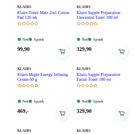
MERKE
:
MERKE
:
KLAIRS
KLAIRS
Klairs Toner Mate 2in1 Cotton
Klairs Supple Preparation
Pad 120 stk
Unscented Toner 180 ml
Nett:
Apotek:
Nett:
Apotek:
Nett
Apotek
Nett
Apotek
Tilgjengelig
Tilgjengelig
Tilgjengelig
Tilgjengelig
Pris:
Pris:
99
,90
329
,90
99,90
329,90
kroner.
kroner.
MERKE
:
MERKE
:
KLAIRS
KLAIRS
Klairs Maple Energy Infusing
Klairs Supple Preparation
Cream 60 g
Facial Toner 180 ml
Nett:
Apotek:
Nett:
Apotek:
Nett
Apotek
Nett
Apotek
Tilgjengelig
Tilgjengelig
Tilgjengelig
Tilgjengelig
Pris:
Pris:
469
,-
329
,90
469,00
329,90
kroner.
kroner.
MERKE
:
MERKE
:
KLAIRS
KLAIRS