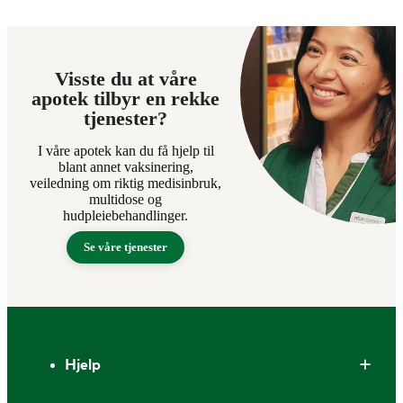
Visste du at våre
apotek tilbyr en rekke
tjenester?
I våre apotek kan du få hjelp til
blant annet vaksinering,
veiledning om riktig medisinbruk,
multidose og
hudpleiebehandlinger.
Se våre tjenester
Bunntekst
Hjelp