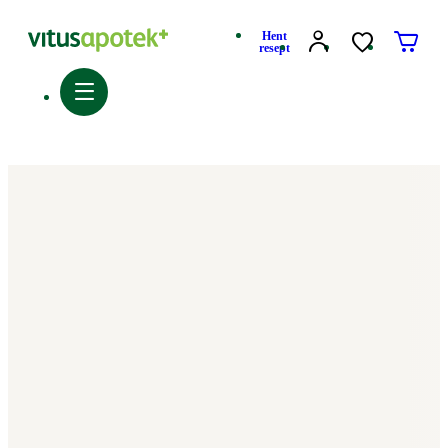
Hent
resept