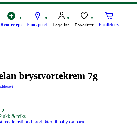
Hent resept
Finn apotek
Logg inn
Favoritter
Handlekurv
elan brystvortekrem 7g
eldelser)
v 2
 Plukk & miks
st medlemstilbud produkter til baby og barn