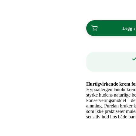
av
2
Legg i
Hurtigvirkende krem fo
Hypoallergen lanolinkrem 
styrke hudens naturlige bes
konserveringsmiddel – der
amming. Purelan bruker ku
som ikke praktiserer mule
sensitiv hud hos både bar