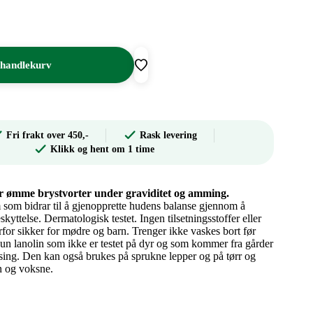
 handlekurv
Fri frakt over 450,-
Rask levering
Klikk og hent om 1 time
r ømme brystvorter under graviditet og amming.
som bidrar til å gjenopprette hudens balanse gjennom å
kyttelse. Dermatologisk testet. Ingen tilsetningsstoffer eller
for sikker for mødre og barn. Trenger ikke vaskes bort før
n lanolin som ikke er testet på dyr og som kommer fra gårder
sing. Den kan også brukes på sprukne lepper og på tørr og
n og voksne.