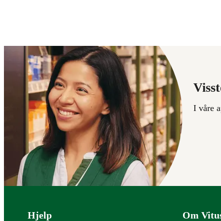
Visst
I våre 
Bunntekst
Hjelp
Om Vitu