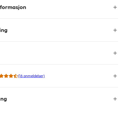
nformasjon
ing
(16 anmeldelser)
ing