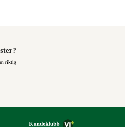
ester?
m riktig
Kundeklubb