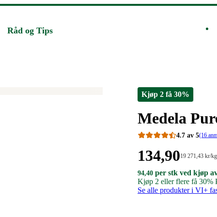
Råd og Tips
Kjøp 2 få 30%
Merke
:
Medela Pur
4.7 av 5
(16 anm
Pris:
134
,90
Stykkpris:
19 271
,43
kr
/kg
19
134,90
94,40
per stk ved kjøp a
94,40
94
,40
271,43/kg
kroner
kroner.
Kjøp 2 eller flere få 30%
kroner.
kroner.
per
Se alle produkter i VI+ fa
stk
ved
kjøp