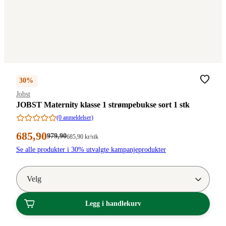
Velg
30%
Merke
:
Jobst
JOBST Maternity klasse 1 strømpebukse sort 1 stk
(0 anmeldelser)
Nåværende
685
,90
Førpris:
979
,90
Stykkpris:
685
,90
kr
/stk
979,90
685,90/stk
pris:
Se alle produkter i 30% utvalgte kampanjeprodukter
kroner.
kroner.
685,90
kroner.
Velg
Legg i handlekurv