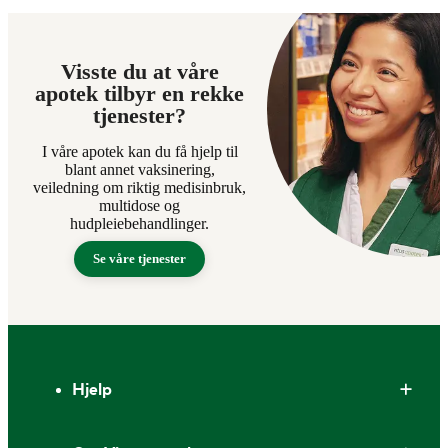
Visste du at våre
apotek tilbyr en rekke
tjenester?
I våre apotek kan du få hjelp til
blant annet vaksinering,
veiledning om riktig medisinbruk,
multidose og
hudpleiebehandlinger.
Se våre tjenester
Bunntekst
Hjelp