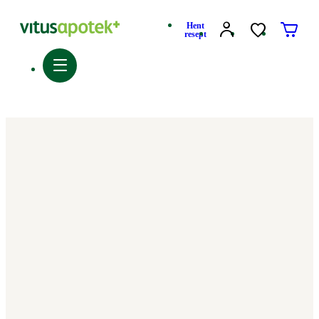
Hent
resept