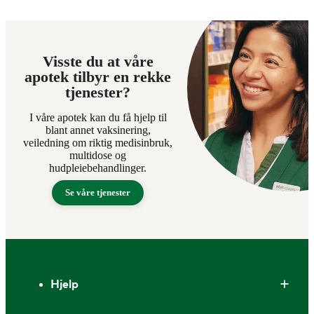
Visste du at våre
apotek tilbyr en rekke
tjenester?
I våre apotek kan du få hjelp til
blant annet vaksinering,
veiledning om riktig medisinbruk,
multidose og
hudpleiebehandlinger.
Se våre tjenester
Bunntekst
Hjelp