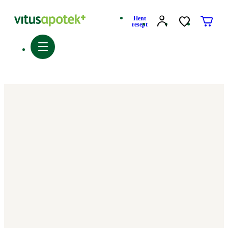
Hent
resept