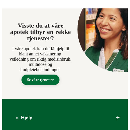
Visste du at våre
apotek tilbyr en rekke
tjenester?
I våre apotek kan du få hjelp til
blant annet vaksinering,
veiledning om riktig medisinbruk,
multidose og
hudpleiebehandlinger.
Se våre tjenester
Bunntekst
Hjelp