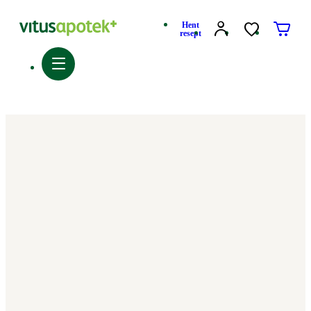
Hent
resept