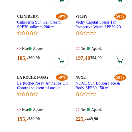
519,90
339,90
pris:
pris:
kroner.
kroner.
260,00
170,00
kroner.
kroner.
MERKE
:
50%
MERKE
:
50%
CLINIDERM
VICHY
Cliniderm Sun Gel Cream
Vichy Capital Soleil Tan
SPF30 solkrem 200 ml
Protective Water SPF30 200
ml
Nett:
Apotek:
Nett:
Apotek:
Nett
Apotek
Nett
Apotek
Ikke
Tilgjengelig
Ikke
Tilgjengelig
Nåværende
Nåværende
185
,-
197
,40
Førpris:
Førpris:
369
,90
394
,90
tilgjengelig
tilgjengelig
369,90
394,90
pris:
pris:
kroner.
kroner.
185,00
197,40
kroner.
kroner.
MERKE
:
50%
MERKE
:
50%
LA ROCHE-POSAY
NUXE
La Roche-Posay Anthelios Oil
NUXE Sun Lotion Face &
Control solkrem til ansikt
Body SPF30 150 ml
SPF50+ 50 ml
Nett:
Apotek:
Nett:
Apotek:
Nett
Apotek
Nett
Apotek
Ikke
Tilgjengelig
Ikke
Tilgjengelig
Nåværende
Nåværende
195
,-
225
,-
Førpris:
Førpris:
389
,90
449
,90
tilgjengelig
tilgjengelig
389,90
449,90
pris:
pris:
kroner.
kroner.
195,00
225,00