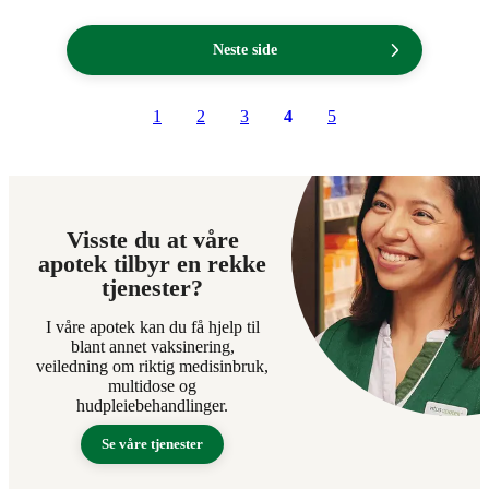
kroner.
kroner.
Neste side
1
2
3
4
5
Visste du at våre
apotek tilbyr en rekke
tjenester?
I våre apotek kan du få hjelp til
blant annet vaksinering,
veiledning om riktig medisinbruk,
multidose og
hudpleiebehandlinger.
Se våre tjenester