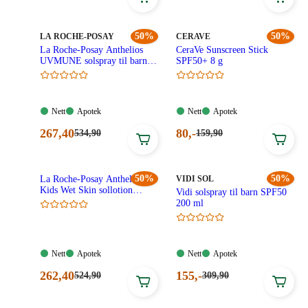
MERKE
:
50%
MERKE
:
50%
LA ROCHE-POSAY
CERAVE
La Roche-Posay Anthelios
CeraVe Sunscreen Stick
UVMUNE solspray til barn
SPF50+ 8 g
SPF50+ 200 ml
Nett:
Apotek:
Nett:
Apotek:
Nett
Apotek
Nett
Apotek
Tilgjengelig
Tilgjengelig
Tilgjengelig
Tilgjengelig
Nåværende
Nåværende
267
,40
80
,-
Førpris:
Førpris:
534
,90
159
,90
534,90
159,90
pris:
pris:
kroner.
kroner.
267,40
80,00
kroner.
kroner.
50%
MERKE
:
50%
La Roche-Posay Anthelios
VIDI SOL
Kids Wet Skin sollotion
Vidi solspray til barn SPF50
SPF50+ 200 ml
200 ml
Nett:
Apotek:
Nett:
Apotek:
Nett
Apotek
Nett
Apotek
Tilgjengelig
Tilgjengelig
Tilgjengelig
Tilgjengelig
Nåværende
Nåværende
262
,40
155
,-
Førpris:
Førpris:
524
,90
309
,90
524,90
309,90
pris:
pris:
kroner.
kroner.
262,40
155,00