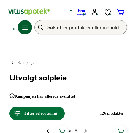
Hent
resept
Kampanjer
Utvalgt solpleie
Kampanjen har allerede avsluttet
Filter og sortering
126 produkter
Side 4 av 5