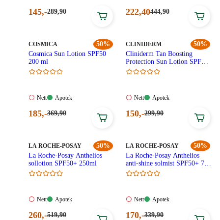
Tilgjengelig
Tilgjengelig
Tilgjengelig
Tilgjengelig
Nåværende
Nåværende
145
,-
222
,40
Førpris:
Førpris:
289
,90
444
,90
289,90
444,90
pris:
pris:
kroner.
kroner.
145,00
222,40
kroner.
kroner.
MERKE
:
50%
MERKE
:
50%
COSMICA
CLINIDERM
Cosmica Sun Lotion SPF50
Cliniderm Tan Boosting
200 ml
Protection Sun Lotion SPF15
150 ml
Nett:
Apotek:
Nett:
Apotek:
Nett
Apotek
Nett
Apotek
Ikke
Tilgjengelig
Ikke
Tilgjengelig
Nåværende
Nåværende
185
,-
150
,-
Førpris:
Førpris:
369
,90
299
,90
tilgjengelig
tilgjengelig
369,90
299,90
pris:
pris:
kroner.
kroner.
185,00
150,00
kroner.
kroner.
MERKE
:
50%
MERKE
:
50%
LA ROCHE-POSAY
LA ROCHE-POSAY
La Roche-Posay Anthelios
La Roche-Posay Anthelios
sollotion SPF50+ 250ml
anti-shine solmist SPF50+ 75
ml
Nett:
Apotek:
Nett:
Apotek:
Nett
Apotek
Nett
Apotek
Ikke
Tilgjengelig
Ikke
Tilgjengelig
Nåværende
Nåværende
260
,-
170
,-
Førpris:
Førpris:
519
,90
339
,90
tilgjengelig
tilgjengelig