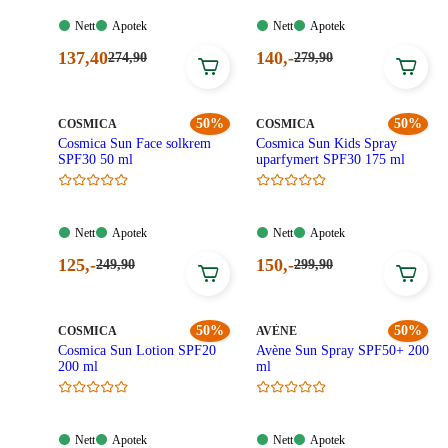
Nett:
Apotek:
Nett:
Apotek:
Nett
Apotek
Nett
Apotek
Tilgjengelig
Tilgjengelig
Tilgjengelig
Tilgjengelig
Nåværende
Nåværende
137
,40
140
,-
Førpris:
Førpris:
274
,90
279
,90
274,90
279,90
pris:
pris:
kroner.
kroner.
137,40
140,00
kroner.
kroner.
MERKE
:
50%
MERKE
:
50%
COSMICA
COSMICA
Cosmica Sun Face solkrem
Cosmica Sun Kids Spray
SPF30 50 ml
uparfymert SPF30 175 ml
Nett:
Apotek:
Nett:
Apotek:
Nett
Apotek
Nett
Apotek
Tilgjengelig
Tilgjengelig
Tilgjengelig
Tilgjengelig
Nåværende
Nåværende
125
,-
150
,-
Førpris:
Førpris:
249
,90
299
,90
249,90
299,90
pris:
pris:
kroner.
kroner.
125,00
150,00
kroner.
kroner.
MERKE
:
50%
MERKE
:
50%
COSMICA
AVÈNE
Cosmica Sun Lotion SPF20
Avène Sun Spray SPF50+ 200
200 ml
ml
Nett:
Apotek:
Nett:
Apotek:
Nett
Apotek
Nett
Apotek