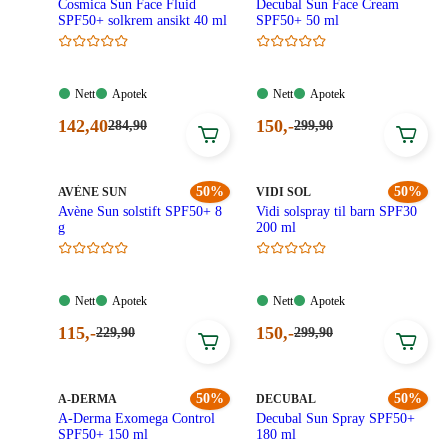
Cosmica Sun Face Fluid
Decubal Sun Face Cream
SPF50+ solkrem ansikt 40 ml
SPF50+ 50 ml
Nett:
Apotek:
Nett:
Apotek:
Nett
Apotek
Nett
Apotek
Tilgjengelig
Tilgjengelig
Tilgjengelig
Tilgjengelig
Nåværende
Nåværende
142
,40
150
,-
Førpris:
Førpris:
284
,90
299
,90
284,90
299,90
pris:
pris:
kroner.
kroner.
142,40
150,00
kroner.
kroner.
MERKE
:
50%
MERKE
:
50%
AVÈNE SUN
VIDI SOL
Avène Sun solstift SPF50+ 8
Vidi solspray til barn SPF30
g
200 ml
Nett:
Apotek:
Nett:
Apotek:
Nett
Apotek
Nett
Apotek
Tilgjengelig
Tilgjengelig
Tilgjengelig
Tilgjengelig
Nåværende
Nåværende
115
,-
150
,-
Førpris:
Førpris:
229
,90
299
,90
229,90
299,90
pris:
pris:
kroner.
kroner.
115,00
150,00
kroner.
kroner.
MERKE
:
50%
MERKE
:
50%
A-DERMA
DECUBAL
A-Derma Exomega Control
Decubal Sun Spray SPF50+
SPF50+ 150 ml
180 ml