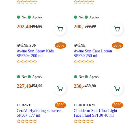
Nett:
Apotek:
Nett:
Apotek:
Nett
Apotek
Nett
Apotek
Tilgjengelig
Tilgjengelig
Tilgjengelig
Tilgjengelig
Nåværende
Nåværende
202
,40
200
,-
Førpris:
Førpris:
404
,90
399
,90
404,90
399,90
pris:
pris:
kroner.
kroner.
202,40
200,00
kroner.
kroner.
MERKE
:
50%
MERKE
:
50%
AVÈNE SUN
AVÈNE
Avène Sun Spray Kids
Avène Sun Care Lotion
SPF50+ 200 ml
SPF50 250 ml
Nett:
Apotek:
Nett:
Apotek:
Nett
Apotek
Nett
Apotek
Tilgjengelig
Tilgjengelig
Tilgjengelig
Tilgjengelig
Nåværende
Nåværende
227
,40
230
,-
Førpris:
Førpris:
454
,90
459
,90
454,90
459,90
pris:
pris:
kroner.
kroner.
227,40
230,00
kroner.
kroner.
MERKE
:
50%
MERKE
:
50%
CERAVE
CLINIDERM
CeraVe Hydrating sunscreen
Cliniderm Sun Ultra Light
SP50+ 177 ml
Face Fluid SPF30 40 ml