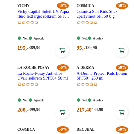
kroner.
kroner.
MERKE
:
50%
MERKE
:
50%
VICHY
COSMICA
Vichy Capital Soleil UV Aqua
Cosmica Sun Kids Stick
fluid lettfarget solkrem SPF50
uparfymert SPF50 8 g
50ML
Nett:
Apotek:
Nett:
Apotek:
Nett
Apotek
Nett
Apotek
Tilgjengelig
Tilgjengelig
Tilgjengelig
Tilgjengelig
Nåværende
Nåværende
195
,-
95
,-
Førpris:
Førpris:
389
,90
189
,90
389,90
189,90
pris:
pris:
kroner.
kroner.
195,00
95,00
kroner.
kroner.
MERKE
:
50%
MERKE
:
50%
LA ROCHE-POSAY
A-DERMA
La Roche-Posay Anthelios
A-Derma Protect Kids Lotion
UVair solkrem SPF50+ 50 ml
SPF50+ 250 ml
Nett:
Apotek:
Nett:
Apotek:
Nett
Apotek
Nett
Apotek
Tilgjengelig
Tilgjengelig
Tilgjengelig
Tilgjengelig
Nåværende
Nåværende
200
,-
217
,40
Førpris:
Førpris:
399
,90
434
,90
399,90
434,90
pris:
pris:
kroner.
kroner.
200,00
217,40
kroner.
kroner.
MERKE
:
50%
MERKE
:
50%
COSMICA
DECUBAL