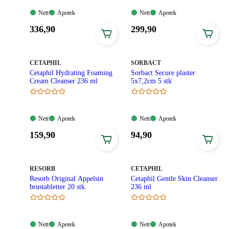
Nett:
Apotek:
Nett:
Apotek:
Nett
Apotek
Nett
Apotek
Tilgjengelig
Tilgjengelig
Tilgjengelig
Tilgjengelig
Pris:
Pris:
336
,90
299
,90
336,90
299,90
kroner.
kroner.
MERKE
:
MERKE
:
CETAPHIL
SORBACT
Cetaphil Hydrating Foaming
Sorbact Secure plaster
Cream Cleanser 236 ml
5x7,2cm 5 stk
Nett:
Apotek:
Nett:
Apotek:
Nett
Apotek
Nett
Apotek
Tilgjengelig
Tilgjengelig
Tilgjengelig
Tilgjengelig
Pris:
Pris:
159
,90
94
,90
159,90
94,90
kroner.
kroner.
MERKE
:
MERKE
:
RESORB
CETAPHIL
Resorb Original Appelsin
Cetaphil Gentle Skin Cleanser
brustabletter 20 stk.
236 ml
Nett:
Apotek:
Nett:
Apotek:
Nett
Apotek
Nett
Apotek