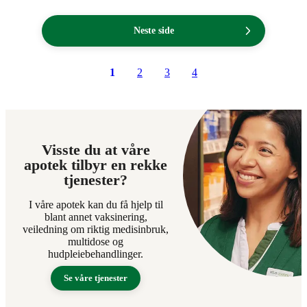
Neste side
1
2
3
4
Visste du at våre
apotek tilbyr en rekke
tjenester?
I våre apotek kan du få hjelp til
blant annet vaksinering,
veiledning om riktig medisinbruk,
multidose og
hudpleiebehandlinger.
Se våre tjenester