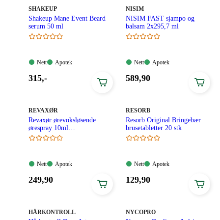
MERKE
:
MERKE
:
SHAKEUP
NISIM
Shakeup Mane Event Beard
NISIM FAST sjampo og
serum 50 ml
balsam 2x295,7 ml
Nett:
Apotek:
Nett:
Apotek:
Nett
Apotek
Nett
Apotek
Tilgjengelig
Tilgjengelig
Tilgjengelig
Tilgjengelig
Pris:
Pris:
315
,-
589
,90
315,00
589,90
kroner.
kroner.
MERKE
:
MERKE
:
REVAXØR
RESORB
Revaxør ørevoksløsende
Resorb Original Bringebær
ørespray 10ml
brusetabletter 20 stk
m/skylleballong
Nett:
Apotek:
Nett:
Apotek:
Nett
Apotek
Nett
Apotek
Tilgjengelig
Tilgjengelig
Tilgjengelig
Tilgjengelig
Pris:
Pris:
249
,90
129
,90
249,90
129,90
kroner.
kroner.
MERKE
:
MERKE
:
HÅRKONTROLL
NYCOPRO