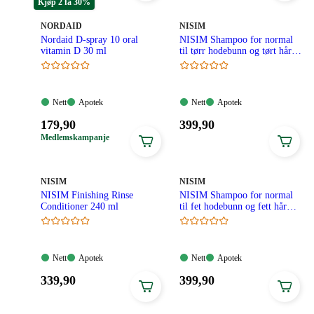
Kjøp 2 få 30%
MERKE
:
MERKE
:
NORDAID
NISIM
Nordaid D-spray 10 oral
NISIM Shampoo for normal
vitamin D 30 ml
til tørr hodebunn og tørt hår
240ml
Nett:
Apotek:
Nett:
Apotek:
Nett
Apotek
Nett
Apotek
Tilgjengelig
Tilgjengelig
Tilgjengelig
Tilgjengelig
Pris:
Pris:
179
,90
399
,90
179,90
399,90
Medlemskampanje
kroner.
kroner.
MERKE
:
MERKE
:
NISIM
NISIM
NISIM Finishing Rinse
NISIM Shampoo for normal
Conditioner 240 ml
til fet hodebunn og fett hår
240 ml
Nett:
Apotek:
Nett:
Apotek:
Nett
Apotek
Nett
Apotek
Tilgjengelig
Tilgjengelig
Tilgjengelig
Tilgjengelig
Pris:
Pris:
339
,90
399
,90
339,90
399,90
kroner.
kroner.