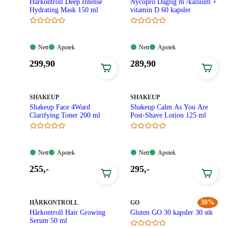
Hårkontroll Deep Intense
Nycopro Daglig m /kalsium +
Hydrating Mask 150 ml
vitamin D 60 kapsler
Nett:
Apotek:
Nett:
Apotek:
Nett
Apotek
Nett
Apotek
Tilgjengelig
Tilgjengelig
Tilgjengelig
Tilgjengelig
Pris:
Pris:
299
,90
289
,90
299,90
289,90
kroner.
kroner.
MERKE
:
MERKE
:
SHAKEUP
SHAKEUP
Shakeup Face 4Ward
Shakeup Calm As You Are
Clarifying Toner 200 ml
Post-Shave Lotion 125 ml
Nett:
Apotek:
Nett:
Apotek:
Nett
Apotek
Nett
Apotek
Tilgjengelig
Tilgjengelig
Tilgjengelig
Tilgjengelig
Pris:
Pris:
255
,-
295
,-
255,00
295,00
kroner.
kroner.
MERKE
:
MERKE
:
30%
HÅRKONTROLL
GO
Hårkontroll Hair Growing
Gluten GO 30 kapsler 30 stk
Serum 50 ml