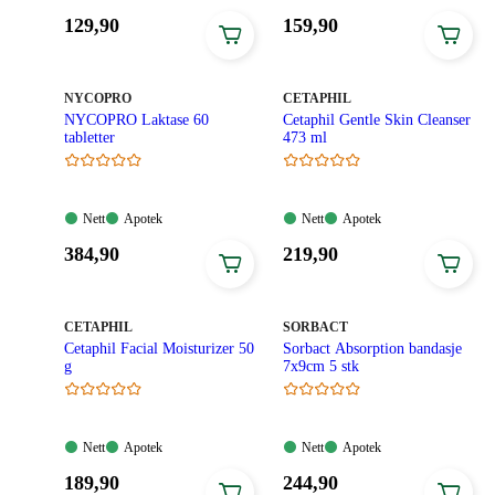
Tilgjengelig
Tilgjengelig
Tilgjengelig
Tilgjengelig
Pris:
Pris:
129
,90
159
,90
129,90
159,90
kroner.
kroner.
MERKE
:
MERKE
:
NYCOPRO
CETAPHIL
NYCOPRO Laktase 60
Cetaphil Gentle Skin Cleanser
tabletter
473 ml
Nett:
Apotek:
Nett:
Apotek:
Nett
Apotek
Nett
Apotek
Tilgjengelig
Tilgjengelig
Tilgjengelig
Tilgjengelig
Pris:
Pris:
384
,90
219
,90
384,90
219,90
kroner.
kroner.
MERKE
:
MERKE
:
CETAPHIL
SORBACT
Cetaphil Facial Moisturizer 50
Sorbact Absorption bandasje
g
7x9cm 5 stk
Nett:
Apotek:
Nett:
Apotek:
Nett
Apotek
Nett
Apotek
Tilgjengelig
Tilgjengelig
Tilgjengelig
Tilgjengelig
Pris:
Pris:
189
,90
244
,90