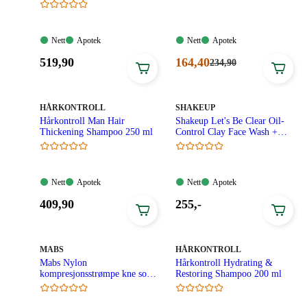
Nett:
Apotek:
Nett:
Apotek:
Nett
Apotek
Nett
Apotek
Tilgjengelig
Tilgjengelig
Tilgjengelig
Tilgjengelig
Pris:
Nåværende
519
,90
164
,40
Førpris:
234
,90
234,90
519,90
pris:
kroner.
kroner.
164,40
kroner.
MERKE
:
MERKE
:
HÅRKONTROLL
SHAKEUP
Hårkontroll Man Hair
Shakeup Let's Be Clear Oil-
Thickening Shampoo 250 ml
Control Clay Face Wash +
Mask 125 ml
Nett:
Apotek:
Nett:
Apotek:
Nett
Apotek
Nett
Apotek
Tilgjengelig
Tilgjengelig
Tilgjengelig
Tilgjengelig
Pris:
Pris:
409
,90
255
,-
409,90
255,00
kroner.
kroner.
MERKE
:
MERKE
:
MABS
HÅRKONTROLL
Mabs Nylon
Hårkontroll Hydrating &
kompresjonsstrømpe kne sort
Restoring Shampoo 200 ml
XL 1 par