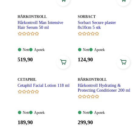
189,90
244,90
kroner.
kroner.
MERKE
:
MERKE
:
HÅRKONTROLL
SORBACT
Hårkontroll Man Intensive
Sorbact Secure plaster
Hair Serum 50 ml
8x10cm 5 stk
Nett:
Apotek:
Nett:
Apotek:
Nett
Apotek
Nett
Apotek
Tilgjengelig
Tilgjengelig
Tilgjengelig
Tilgjengelig
Pris:
Pris:
519
,90
124
,90
519,90
124,90
kroner.
kroner.
MERKE
:
MERKE
:
CETAPHIL
HÅRKONTROLL
Cetaphil Facial Lotion 118 ml
Hårkontroll Hydrating &
Protecting Conditioner 200 ml
Nett:
Apotek:
Nett:
Apotek:
Nett
Apotek
Nett
Apotek
Tilgjengelig
Tilgjengelig
Tilgjengelig
Tilgjengelig
Pris:
Pris:
189
,90
299
,90
189,90
299,90
kroner.
kroner.