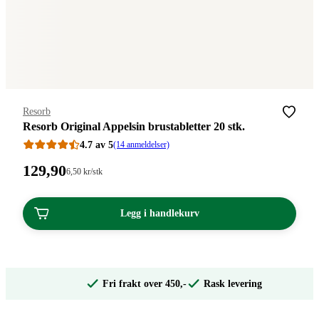
Merke
:
Resorb
Resorb Original Appelsin brustabletter 20 stk.
4.7 av 5
(14 anmeldelser)
Pris:
129
,90
Stykkpris:
6
,50
kr
/stk
6,50/stk
129,90
kroner.
kroner.
Legg i handlekurv
Fri frakt over 450,-
Rask levering