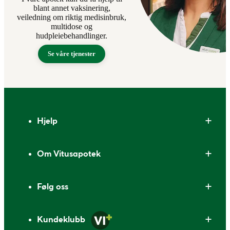
blant annet vaksinering,
veiledning om riktig medisinbruk,
multidose og
hudpleiebehandlinger.
Se våre tjenester
Bunntekst
Hjelp
Om Vitusapotek
Følg oss
Kundeklubb