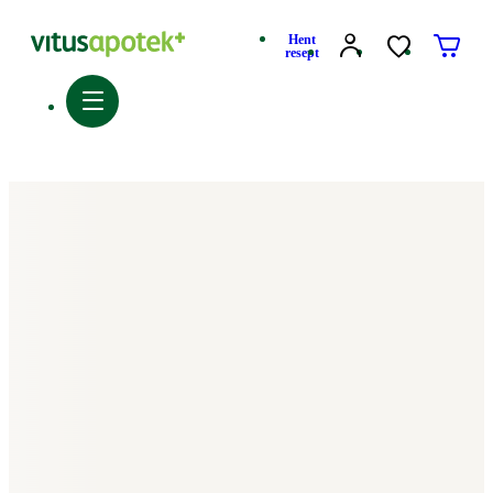
Hent
resept