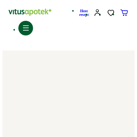
Hent
resept