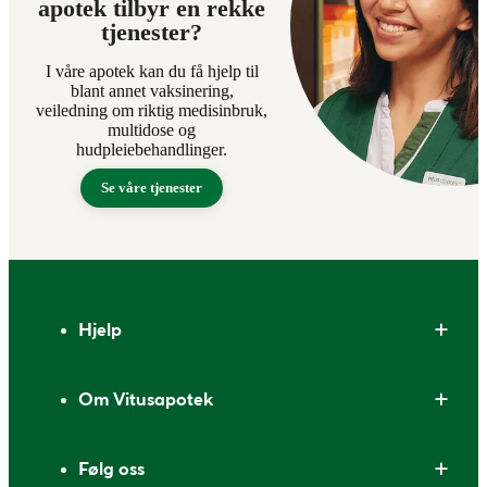
apotek tilbyr en rekke
tjenester?
I våre apotek kan du få hjelp til
blant annet vaksinering,
veiledning om riktig medisinbruk,
multidose og
hudpleiebehandlinger.
Se våre tjenester
Bunntekst
Hjelp
Om Vitusapotek
Følg oss