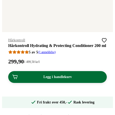
Merke
:
Hårkontroll
Hårkontroll Hydrating & Protecting Conditioner 200 ml
5 av 5
(1 anmeldelse)
Pris:
299
,90
Stykkpris:
1 499
,50
kr
/l
1
299,90
499,50/l
kroner.
kroner.
Legg i handlekurv
Fri frakt over 450,-
Rask levering