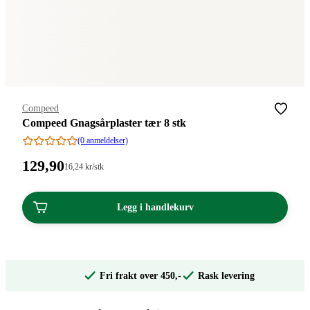
Merke
:
Compeed
Compeed Gnagsårplaster tær 8 stk
(0 anmeldelser)
Pris:
129
,90
Stykkpris:
16
,24
kr
/stk
16,24/stk
129,90
kroner.
kroner.
Legg i handlekurv
Fri frakt over 450,-
Rask levering