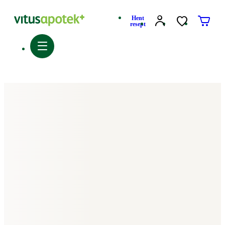
Hent
resept