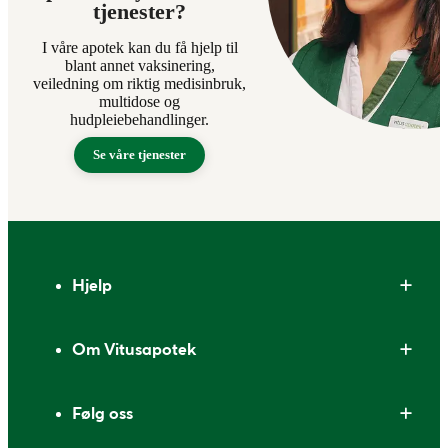
tjenester?
I våre apotek kan du få hjelp til
blant annet vaksinering,
veiledning om riktig medisinbruk,
multidose og
hudpleiebehandlinger.
Se våre tjenester
Bunntekst
Hjelp
Om Vitusapotek
Følg oss