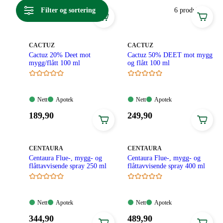
Filter og sortering
6 produkter
MERKE
:
MERKE
:
CACTUZ
CACTUZ
Cactuz 20% Deet mot
Cactuz 50% DEET mot mygg
mygg/flått 100 ml
og flått 100 ml
Nett:
Apotek:
Nett:
Apotek:
Nett
Apotek
Nett
Apotek
Tilgjengelig
Tilgjengelig
Tilgjengelig
Tilgjengelig
Pris:
Pris:
189
,90
249
,90
189,90
249,90
kroner.
kroner.
MERKE
:
MERKE
:
CENTAURA
CENTAURA
Centaura Flue-, mygg- og
Centaura Flue-, mygg- og
flåttavvisende spray 250 ml
flåttavvisende spray 400 ml
Nett:
Apotek:
Nett:
Apotek:
Nett
Apotek
Nett
Apotek
Tilgjengelig
Tilgjengelig
Tilgjengelig
Tilgjengelig
Pris:
Pris:
344
,90
489
,90