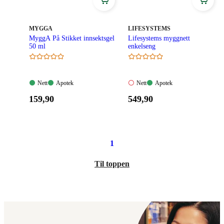
344,90
489,90
kroner.
kroner.
MERKE
:
MERKE
:
MYGGA
LIFESYSTEMS
MyggA På Stikket innsektsgel
Lifesystems myggnett
50 ml
enkelseng
Nett:
Apotek:
Nett:
Apotek:
Nett
Apotek
Nett
Apotek
Tilgjengelig
Tilgjengelig
Ikke
Tilgjengelig
Pris:
Pris:
159
,90
549
,90
tilgjengelig
159,90
549,90
kroner.
kroner.
1
Til toppen