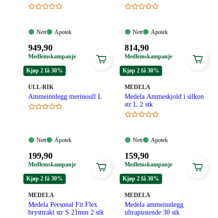
sølv 1 par
Nett:
Apotek:
Nett:
Apotek:
Nett
Apotek
Nett
Apotek
Tilgjengelig
Tilgjengelig
Tilgjengelig
Tilgjengelig
Pris:
Pris:
949
,90
814
,90
949,90
814,90
Medlemskampanje
Medlemskampanje
kroner.
kroner.
Kjøp 2 få 30%
Kjøp 2 få 30%
MERKE
:
MERKE
:
ULL-RIK
MEDELA
Ammeinnlegg merinoull L
Medela Ammeskjold i silkon
str L 2 stk
Nett:
Apotek:
Nett:
Apotek:
Nett
Apotek
Nett
Apotek
Tilgjengelig
Tilgjengelig
Tilgjengelig
Tilgjengelig
Pris:
Pris:
199
,90
159
,90
199,90
159,90
Medlemskampanje
Medlemskampanje
kroner.
kroner.
Kjøp 2 få 30%
Kjøp 2 få 30%
MERKE
:
MERKE
:
MEDELA
MEDELA
Medela Personal Fit Flex
Medela ammeinnlegg
brysttrakt str S 21mm 2 stk
ultrapustende 30 stk