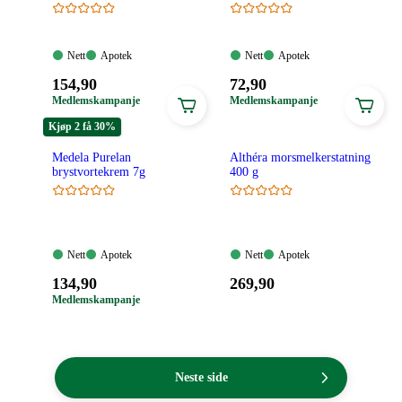
Nett:
Apotek:
Nett:
Apotek:
Nett
Apotek
Nett
Apotek
Tilgjengelig
Tilgjengelig
Tilgjengelig
Tilgjengelig
Pris:
Pris:
154
,90
72
,90
154,90
72,90
Medlemskampanje
Medlemskampanje
kroner.
kroner.
Kjøp 2 få 30%
Medela Purelan
Althéra morsmelkerstatning
brystvortekrem 7g
400 g
Nett:
Apotek:
Nett:
Apotek:
Nett
Apotek
Nett
Apotek
Tilgjengelig
Tilgjengelig
Tilgjengelig
Tilgjengelig
Pris:
Pris:
134
,90
269
,90
134,90
269,90
Medlemskampanje
kroner.
kroner.
Neste side