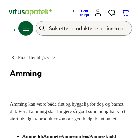
Hent
resept
Produkter til gravide
Amming
Amming kan være både fint og hyggelig for deg og barnet
ditt. For at amming skal fungere så godt som mulig har vi et
stort utvalg av produkter som gir god hjelp, blant annet
ammeinnlegg og brystpumper. Her finner du våre produkter
til amming.
Les alt om amming, råd og tips her.
Amme-bh
Ammete
Ammeinnlegg
Ammeskjold