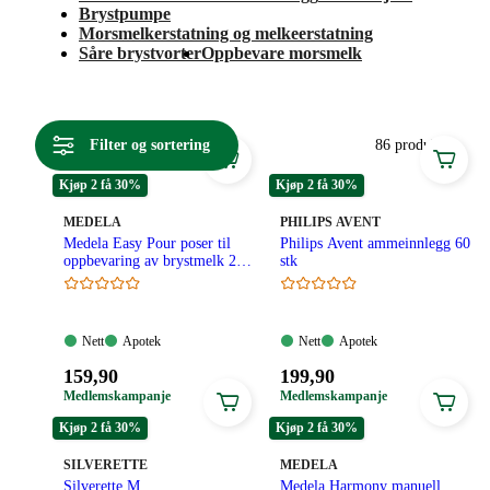
Brystpumpe
Morsmelkerstatning og melkeerstatning
Såre brystvorter
Oppbevare morsmelk
Filter og sortering
86 produkter
Kjøp 2 få 30%
Kjøp 2 få 30%
MERKE
:
MERKE
:
MEDELA
PHILIPS AVENT
Medela Easy Pour poser til
Philips Avent ammeinnlegg 60
oppbevaring av brystmelk 25
stk
stk
Nett:
Apotek:
Nett:
Apotek:
Nett
Apotek
Nett
Apotek
Tilgjengelig
Tilgjengelig
Tilgjengelig
Tilgjengelig
Pris:
Pris:
159
,90
199
,90
159,90
199,90
Medlemskampanje
Medlemskampanje
kroner.
kroner.
Kjøp 2 få 30%
Kjøp 2 få 30%
MERKE
:
MERKE
:
SILVERETTE
MEDELA
Silverette M
Medela Harmony manuell