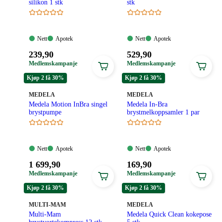
silikon 1 stk
stk
Nett:
Apotek:
Nett:
Apotek:
Nett
Apotek
Nett
Apotek
Tilgjengelig
Tilgjengelig
Tilgjengelig
Tilgjengelig
Pris:
Pris:
239
,90
529
,90
239,90
529,90
Medlemskampanje
Medlemskampanje
kroner.
kroner.
Kjøp 2 få 30%
Kjøp 2 få 30%
MERKE
:
MERKE
:
MEDELA
MEDELA
Medela Motion InBra singel
Medela In-Bra
brystpumpe
brystmelkoppsamler 1 par
Nett:
Apotek:
Nett:
Apotek:
Nett
Apotek
Nett
Apotek
Tilgjengelig
Tilgjengelig
Tilgjengelig
Tilgjengelig
Pris:
Pris:
1 699
,90
169
,90
1
169,90
Medlemskampanje
Medlemskampanje
699,90
kroner.
Kjøp 2 få 30%
Kjøp 2 få 30%
kroner.
MERKE
:
MERKE
:
MULTI-MAM
MEDELA
Multi-Mam
Medela Quick Clean kokepose