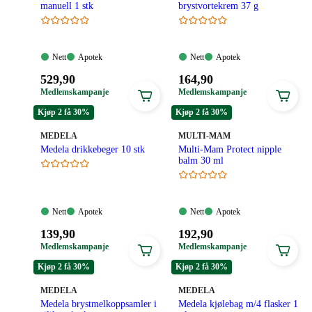
manuell 1 stk
brystvortekrem 37 g
Nett:
Apotek:
Nett:
Apotek:
Nett
Apotek
Nett
Apotek
Tilgjengelig
Tilgjengelig
Tilgjengelig
Tilgjengelig
Pris:
Pris:
529
,90
164
,90
529,90
164,90
Medlemskampanje
Medlemskampanje
kroner.
kroner.
Kjøp 2 få 30%
Kjøp 2 få 30%
MERKE
:
MERKE
:
MEDELA
MULTI-MAM
Medela drikkebeger 10 stk
Multi-Mam Protect nipple
balm 30 ml
Nett:
Apotek:
Nett:
Apotek:
Nett
Apotek
Nett
Apotek
Tilgjengelig
Tilgjengelig
Tilgjengelig
Tilgjengelig
Pris:
Pris:
139
,90
192
,90
139,90
192,90
Medlemskampanje
Medlemskampanje
kroner.
kroner.
Kjøp 2 få 30%
Kjøp 2 få 30%
MERKE
:
MERKE
:
MEDELA
MEDELA
Medela brystmelkoppsamler i
Medela kjølebag m/4 flasker 1