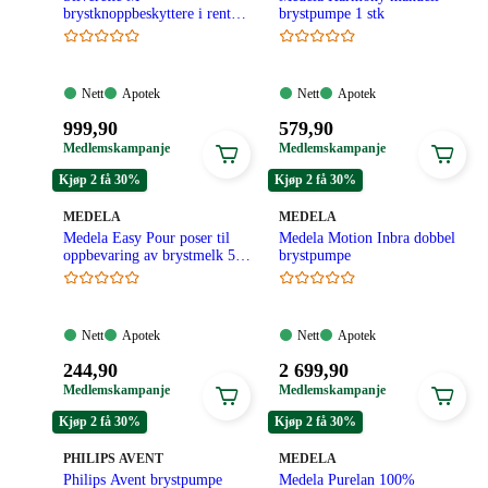
brystknoppbeskyttere i rent
brystpumpe 1 stk
sølv 1 par
Nett:
Apotek:
Nett:
Apotek:
Nett
Apotek
Nett
Apotek
Tilgjengelig
Tilgjengelig
Tilgjengelig
Tilgjengelig
Pris:
Pris:
999
,90
579
,90
999,90
579,90
Medlemskampanje
Medlemskampanje
kroner.
kroner.
Kjøp 2 få 30%
Kjøp 2 få 30%
MERKE
:
MERKE
:
MEDELA
MEDELA
Medela Easy Pour poser til
Medela Motion Inbra dobbel
oppbevaring av brystmelk 50
brystpumpe
stk
Nett:
Apotek:
Nett:
Apotek:
Nett
Apotek
Nett
Apotek
Tilgjengelig
Tilgjengelig
Tilgjengelig
Tilgjengelig
Pris:
Pris:
244
,90
2 699
,90
244,90
2
Medlemskampanje
Medlemskampanje
kroner.
699,90
Kjøp 2 få 30%
Kjøp 2 få 30%
kroner.
MERKE
:
MERKE
:
PHILIPS AVENT
MEDELA
Philips Avent brystpumpe
Medela Purelan 100%