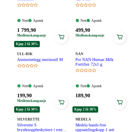
Nett:
Apotek:
Nett:
Apotek:
Nett
Apotek
Nett
Apotek
Tilgjengelig
Tilgjengelig
Tilgjengelig
Tilgjengelig
Pris:
Pris:
1 799
,90
499
,90
1
499,90
Medlemskampanje
Medlemskampanje
799,90
kroner.
Kjøp 2 få 30%
kroner.
MERKE
:
MERKE
:
ULL-RIK
NAN
Ammeinnlegg merinoull M
Pre NAN Human Milk
Fortifier 72x1 g
Nett:
Apotek:
Nett:
Apotek:
Nett
Apotek
Nett
Apotek
Tilgjengelig
Tilgjengelig
Tilgjengelig
Tilgjengelig
Pris:
Pris:
199
,90
189
,90
199,90
189,90
Medlemskampanje
kroner.
kroner.
Kjøp 2 få 30%
Kjøp 2 få 30%
MERKE
:
MERKE
:
SILVERETTE
MEDELA
Silverette S
Medela hands-free
brystknoppbeskyttere i rent
oppsamlingskopp 1 sett