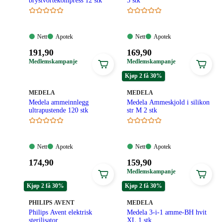
brystvortekompress 12 stk
5 stk
Nett:
Apotek:
Nett:
Apotek:
Nett
Apotek
Nett
Apotek
Tilgjengelig
Tilgjengelig
Tilgjengelig
Tilgjengelig
Pris:
Pris:
191
,90
169
,90
191,90
169,90
Medlemskampanje
Medlemskampanje
kroner.
kroner.
Kjøp 2 få 30%
MERKE
:
MERKE
:
MEDELA
MEDELA
Medela ammeinnlegg
Medela Ammeskjold i silikon
ultrapustende 120 stk
str M 2 stk
Nett:
Apotek:
Nett:
Apotek:
Nett
Apotek
Nett
Apotek
Tilgjengelig
Tilgjengelig
Tilgjengelig
Tilgjengelig
Pris:
Pris:
174
,90
159
,90
174,90
159,90
Medlemskampanje
kroner.
kroner.
Kjøp 2 få 30%
Kjøp 2 få 30%
MERKE
:
MERKE
:
PHILIPS AVENT
MEDELA
Philips Avent elektrisk
Medela 3-i-1 amme-BH hvit
sterilisator
XL 1 stk