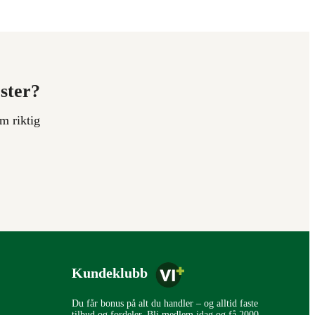
ester?
m riktig
Kundeklubb
Du får bonus på alt du handler – og alltid faste
tilbud og fordeler. Bli medlem idag og få 2000