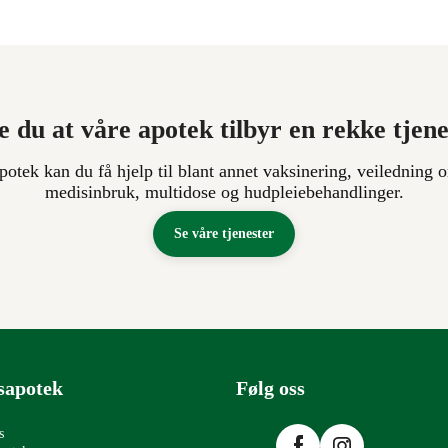
e du at våre apotek tilbyr en rekke tjen
apotek kan du få hjelp til blant annet vaksinering, veiledning o
medisinbruk, multidose og hudpleiebehandlinger.
Se våre tjenester
sapotek
Følg oss
Facebook
Instagram
s