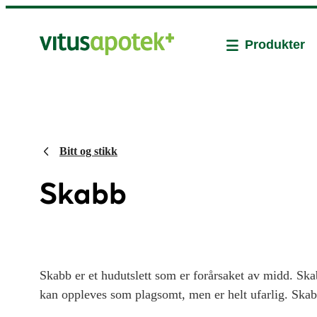
Produkter
Bitt og stikk
Skabb
Skabb er et hudutslett som er forårsaket av midd. Skab
kan oppleves som plagsomt, men er helt ufarlig. Skab
kontakt. Skabb må behandles, og produkter for behand