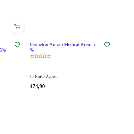
Permetrin Aurora Medical Krem 5
%
25%
Nett:
Apotek:
Nett
Apotek
Ikke
Ikke
Pris:
474
,90
tilgjengelig
tilgjengelig
474,90
kroner.