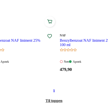
 som ikke har fått symptomer som kløe og utslett.
Les
og behandling av skabb her.
MERKE
:
NAF
enzoat NAF liniment 25%
Benzylbenzoat NAF liniment 
100 ml
Apotek:
Nett:
Apotek:
Apotek
Nett
Apotek
gelig
Tilgjengelig
Ikke
Tilgjengelig
Pris:
479
,90
tilgjengelig
479,90
.
kroner.
1
Til toppen