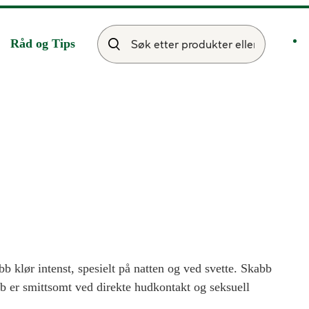
Råd og Tips
b klør intenst, spesielt på natten og ved svette. Skabb
b er smittsomt ved direkte hudkontakt og seksuell
ling kan kjøpes uten resept hos Vitusapotek. Det er