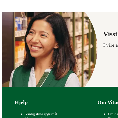
Visst
I våre 
Bunntekst
Hjelp
Om Vitu
Vanlig stilte spørsmål
Om os