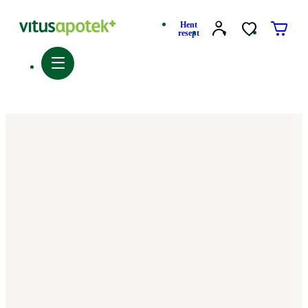
Hent
resept