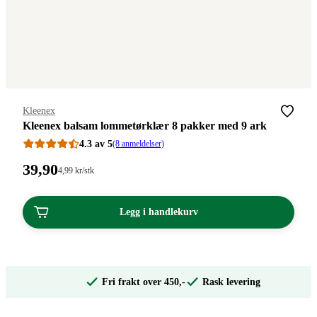
Merke
:
Kleenex
Kleenex balsam lommetørklær 8 pakker med 9 ark
4.3 av 5
(8 anmeldelser)
Pris:
39
,90
Stykkpris:
4
,99
kr
/stk
4,99/stk
39,90
kroner.
kroner.
Legg i handlekurv
Fri frakt over 450,-
Rask levering