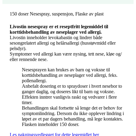
150 doser Nesespray, suspensjon, Flaske av plast
Livostin nesespray er et reseptfritt legemiddel til
korttidsbehandling av neseplager ved allergi.
Livostin inneholder levokabastin og lindrer både
sesongrelatert allergi og helårsallergi (husstøvmidd eller
pelsdyr).
Symptomer ved allergi kan være nysing, tett nese, kløe og​/​
eller rennende nese.
Nesesprayen kan brukes av barn og voksne til
korttidsbehandling av neseplager ved allergi, feks.
pollenallergi.
Anbefalt dosering er to spraydoser i hvert nesebor to
ganger daglig, og doseres likt til barn og voksne.
Effekten inntrer vanligvis raskt og vedvarer i flere
timer.
Behandlingen skal fortsette så lenge det er behov for
symptomlindring. Dersom du ikke opplever lindring i
løpet av et par dagers behandling, må lege kontaktes.
Flasken inneholder 150 doser.
Les pakningsvedlegget for dette legemidlet her