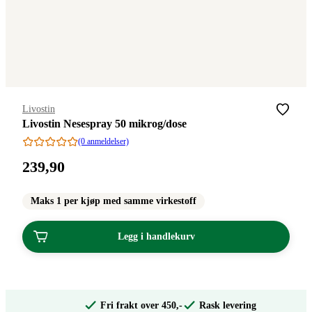
Merke
:
Livostin
Livostin Nesespray 50 mikrog/dose
(0 anmeldelser)
Pris:
239
,90
239,90
kroner.
Maks 1 per kjøp med samme virkestoff
Legg i handlekurv
Fri frakt over 450,-
Rask levering