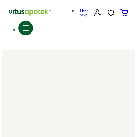
Hent
resept