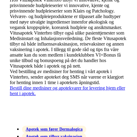
prisvinnende hudpleieserier vi innovative, kjente og
prisvinnende hudpleieserier som Klairs og Patchology.
Velvære- og hudpleieproduktene er tilpasset alle hudtyper
med nøye utvalgte ingredienser innenfor økologisk og
vegansk kroppspleie, koreansk hudpleie og ansiktsmasker.
Vitusapotek Vinterbro tilbyr også ulike pasienttjenester som
Medisinstart og Inhalasjonsveiledning. De fleste Vitusapotek
tilbyr nå både influensavaksinasjon, reisevaksiner og annen
vaksinering i apotek. I tillegg til gode råd og tips fra våre
ansatte kan du som medlem i kundeklubben VI+Bonus få
unike tilbud og bonuspoeng på det du handler hos
Vitusapotek både i apotek og på nett.
Ved bestilling av medisiner for henting i vårt apotek i
Vinterbro, sender apoteket deg SMS når varene er klargjort
for henting innen 1 time i apotekets åpningstid.
Bestill dine medisiner og apotekvarer for levering hjem eller
hent i apotek.
Apotek som fører Dermalogica
Apotek som tilbyr vaksinasjon