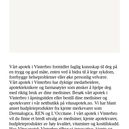
Vårt apotek i Vinterbro formidler faglig kunnskap til deg på
en trygg og god måte, enten ved å bidra til å lege sykdom,
forebygge helseproblemer eller øke personlig velvære.
Vårt apotek i Vinterbro har dyktige medarbeidere,
apotekteknikere og farmasøyter som ønsker å hjelpe deg
med riktig bruk av dine medisiner. Besøk vårt apotek i
Vinterbro i åpningstiden eller bestill dine medisiner og
apotekvarer i vår nettbutikk på vitusapotek.no. Vi har blant
annet hudpleieprodukter fra kjente merkevarer som
Dermalogica, REN og L’Occitane. I vårt apotek i Vinterbro
vil du finne et bredt utvalg av medisiner, kjente apotekvarer,
hudpleieprodukter av høy kvalitet, vitaminer og kosttilskudd.
Hos Vitusapotek Vinterbro tilbyr vi innovative, kjente og