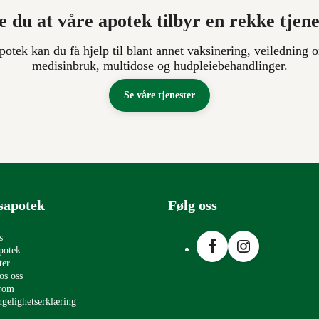
e du at våre apotek tilbyr en rekke tjen
apotek kan du få hjelp til blant annet vaksinering, veiledning o
medisinbruk, multidose og hudpleiebehandlinger.
Se våre tjenester
sapotek
Følg oss
Facebook
Instagram
s
potek
ter
os oss
erom
ngelighetserklæring