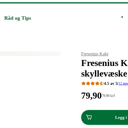
Råd og Tips
Merke
:
Fresenius Kabi
Fresenius 
skyllevæske
4.5 av 5
(12 anm
Pris:
79
,90
Stykkpris:
79
,90
kr
/l
79,90/l
79,90
kroner.
kroner.
Legg i