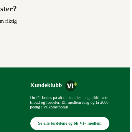
ester?
m riktig
Kundeklubb
Du får bonus på alt du handler – og alltid faste
tilbud og fordeler. Bli medlem idag og få 2000
poeng i velkomstbonus!
Se alle fordelene og bli VI+ medlem