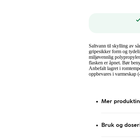
Saltvann til skylling av 
gripesikker form og tydeli
miljøvennlig polypropylen
flasken er åpnet. Bør beny
Anbefalt lagret i romtemp
oppbevares i varmeskap (4
Mer produkti
Bruk og doser