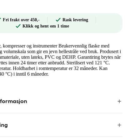
Fri frakt over 450,-
Rask levering
Klikk og hent om 1 time
sår, kompresser og instrumenter Brukervennlig flaske med
g volumskala som gir en jevn hellestråle ved bruk. Produsert i
materiale, uten lateks, PVC og DEHP. Garantiring brytes når
ttes innen 24 timer etter anbrudd. Sterilisert ved 121 °C.
eratur. Holdbarhet i romtemperatur er 32 måneder. Kan
0 °C) i inntil 6 måneder.
nformasjon
ing