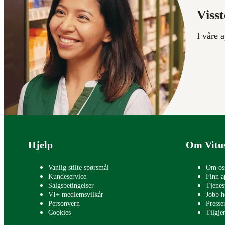
Visst
I våre 
Bunntekst
Hjelp
Om Vitu
Vanlig stilte spørsmål
Om os
Kundeservice
Finn a
Salgsbetingelser
Tjenes
VI+ medlemsvilkår
Jobb h
Personvern
Press
Cookies
Tilgje