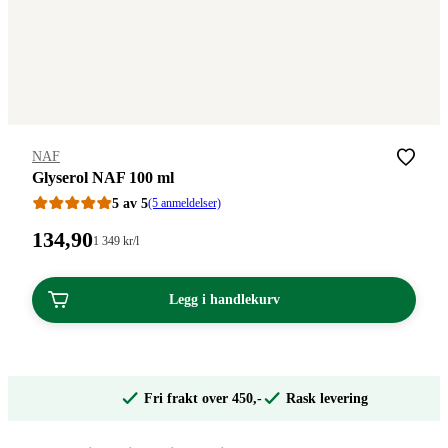
Merke
:
NAF
Glyserol NAF 100 ml
5 av 5
(5 anmeldelser)
Pris:
134
,90
Stykkpris:
1 349
kr
/l
1
134,90
349,00/l
kroner.
kroner.
Legg i handlekurv
Fri frakt over 450,-
Rask levering