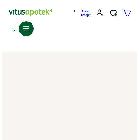
Hent
resept