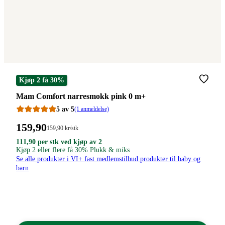
Kjøp 2 få 30%
Merke
:
Mam Comfort narresmokk pink 0 m+
5 av 5
(1 anmeldelse)
Pris:
159
,90
Stykkpris:
159
,90
kr
/stk
159,90/stk
159,90
111,90
111,90
111
,90
per stk ved kjøp av 2
kroner.
kroner
kroner.
Kjøp 2 eller flere få 30% Plukk & miks
kroner.
per
Se alle produkter i VI+ fast medlemstilbud produkter til baby og
stk
barn
ved
kjøp
av
2