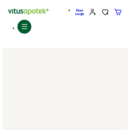
Hent
resept