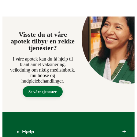
Visste du at våre
apotek tilbyr en rekke
tjenester?
I våre apotek kan du få hjelp til
blant annet vaksinering,
veiledning om riktig medisinbruk,
multidose og
hudpleiebehandlinger.
Se våre tjenester
Bunntekst
Hjelp