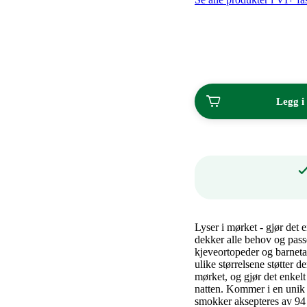
kroner.
stk
ved
kjøp
av
2
Legg i
Lyser i mørket - gjør de
dekker alle behov og passe
kjeveortopeder og barnetan
ulike størrelsene støtter 
mørket, og gjør det enkel
natten. Kommer i en unik
smokker aksepteres av 94 