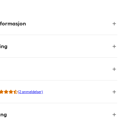
nformasjon
ing
(2 anmeldelser)
ing