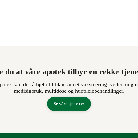
e du at våre apotek tilbyr en rekke tjen
apotek kan du få hjelp til blant annet vaksinering, veiledning o
medisinbruk, multidose og hudpleiebehandlinger.
Se våre tjenester