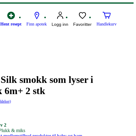
Hent resept
Finn apotek
Logg inn
Favoritter
Handlekurv
ilk smokk som lyser i
 6m+ 2 stk
ldelser)
av 2
 Plukk & miks
st medlemstilbud produkter til baby og barn