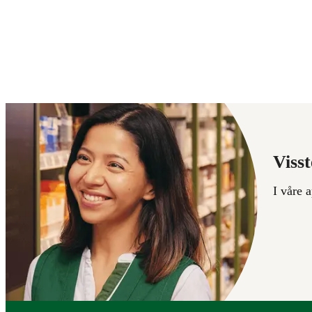
Visst
I våre 