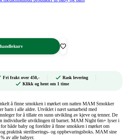
 handlekurv
Fri frakt over 450,-
Rask levering
Klikk og hent om 1 time
t enkelt å finne smokken i mørket om natten MAM Smokker
r barn i alle aldre. Utviklet i nært samarbeid med
nleger for å tillate en sunn utvikling av kjeve og tenner. De
den individuelle utviklingen til barnet. MAM Night 6m+ lyser i
t for både baby og foreldre å finne smokken i mørket om
 og praktisk steriliserings- og oppbevaringsboks. MAM sine
% av alle babyer.