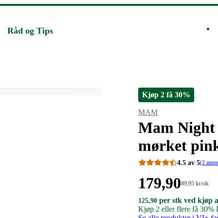
Råd og Tips
Kjøp 2 få 30%
Merke
:
MAM
Mam Night S
mørket pink
4.5 av 5
(2 anme
Pris:
179
,90
Stykkpris:
89
,95
kr
/stk
89,95/stk
179,90
125,90
per stk ved kjøp 
125,90
125
,90
kroner.
kroner
kroner.
Kjøp 2 eller flere få 30%
per
Se alle produkter i VI+ fa