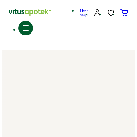
Hent
resept