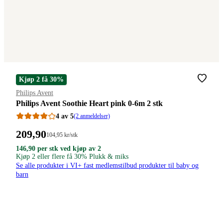
Kjøp 2 få 30%
Merke
:
Philips Avent
Philips Avent Soothie Heart pink 0-6m 2 stk
4 av 5
(2 anmeldelser)
Pris:
209
,90
Stykkpris:
104
,95
kr
/stk
104,95/stk
209,90
146,90
146,90
146
,90
per stk ved kjøp av 2
kroner.
kroner
kroner.
Kjøp 2 eller flere få 30% Plukk & miks
kroner.
per
Se alle produkter i VI+ fast medlemstilbud produkter til baby og
stk
barn
ved
kjøp
av
2