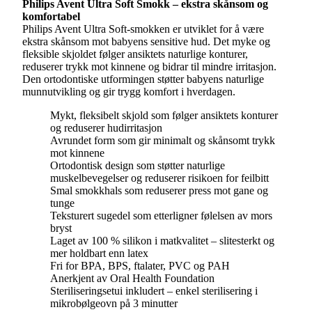
Philips Avent Ultra Soft Smokk – ekstra skånsom og
komfortabel
Philips Avent Ultra Soft-smokken er utviklet for å være
ekstra skånsom mot babyens sensitive hud. Det myke og
fleksible skjoldet følger ansiktets naturlige konturer,
reduserer trykk mot kinnene og bidrar til mindre irritasjon.
Den ortodontiske utformingen støtter babyens naturlige
munnutvikling og gir trygg komfort i hverdagen.
Mykt, fleksibelt skjold som følger ansiktets konturer
og reduserer hudirritasjon
Avrundet form som gir minimalt og skånsomt trykk
mot kinnene
Ortodontisk design som støtter naturlige
muskelbevegelser og reduserer risikoen for feilbitt
Smal smokkhals som reduserer press mot gane og
tunge
Teksturert sugedel som etterligner følelsen av mors
bryst
Laget av 100 % silikon i matkvalitet – slitesterkt og
mer holdbart enn latex
Fri for BPA, BPS, ftalater, PVC og PAH
Anerkjent av Oral Health Foundation
Steriliseringsetui inkludert – enkel sterilisering i
mikrobølgeovn på 3 minutter