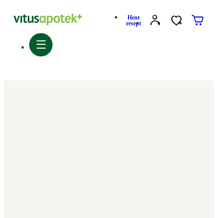
Hent
resept