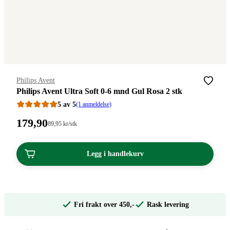
Merke
:
Philips Avent
Philips Avent Ultra Soft 0-6 mnd Gul Rosa 2 stk
5 av 5
(1 anmeldelse)
Pris:
179
,90
Stykkpris:
89
,95
kr
/stk
89,95/stk
179,90
kroner.
kroner.
Legg i handlekurv
Fri frakt over 450,-
Rask levering