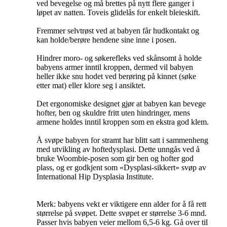
ved bevegelse og må brettes på nytt flere ganger i
løpet av natten. Toveis glidelås for enkelt bleieskift.
Fremmer selvtrøst ved at babyen får hudkontakt og
kan holde/berøre hendene sine inne i posen.
Hindrer moro- og søkerefleks ved skånsomt å holde
babyens armer inntil kroppen, dermed vil babyen
heller ikke snu hodet ved berøring på kinnet (søke
etter mat) eller klore seg i ansiktet.
Det ergonomiske designet gjør at babyen kan bevege
hofter, ben og skuldre fritt uten hindringer, mens
armene holdes inntil kroppen som en ekstra god klem.
Å svøpe babyen for stramt har blitt satt i sammenheng
med utvikling av hoftedysplasi. Dette unngås ved å
bruke Woombie-posen som gir ben og hofter god
plass, og er godkjent som «Dysplasi-sikkert» svøp av
International Hip Dysplasia Institute.
Merk: babyens vekt er viktigere enn alder for å få rett
størrelse på svøpet. Dette svøpet er størrelse 3-6 mnd.
Passer hvis babyen veier mellom 6,5-6 kg. Gå over til