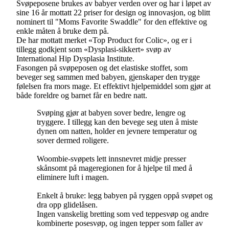
Svøpeposene brukes av babyer verden over og har i løpet av
sine 16 år mottatt 22 priser for design og innovasjon, og blitt
nominert til "Moms Favorite Swaddle" for den effektive og
enkle måten å bruke dem på.
De har mottatt merket «Top Product for Colic», og er i
tillegg godkjent som «Dysplasi-sikkert» svøp av
International Hip Dysplasia Institute.
Fasongen på svøpeposen og det elastiske stoffet, som
beveger seg sammen med babyen, gjenskaper den trygge
følelsen fra mors mage. Et effektivt hjelpemiddel som gjør at
både foreldre og barnet får en bedre natt.
Svøping gjør at babyen sover bedre, lengre og
tryggere. I tillegg kan den bevege seg uten å miste
dynen om natten, holder en jevnere temperatur og
sover dermed roligere.
Woombie-svøpets lett innsnevret midje presser
skånsomt på mageregionen for å hjelpe til med å
eliminere luft i magen.
Enkelt å bruke: legg babyen på ryggen oppå svøpet og
dra opp glidelåsen.
Ingen vanskelig bretting som ved teppesvøp og andre
kombinerte posesvøp, og ingen tepper som faller av