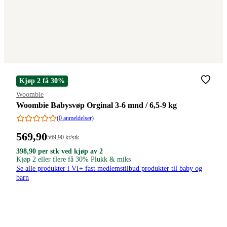
Kjøp 2 få 30%
Merke
:
Woombie
Woombie Babysvøp Orginal 3-6 mnd / 6,5-9 kg
(0 anmeldelser)
Pris:
569
,90
Stykkpris:
569
,90
kr
/stk
569,90/stk
569,90
398,90
398,90
398
,90
per stk ved kjøp av 2
kroner.
kroner
kroner.
Kjøp 2 eller flere få 30% Plukk & miks
kroner.
per
Se alle produkter i VI+ fast medlemstilbud produkter til baby og
stk
barn
ved
kjøp
av
2