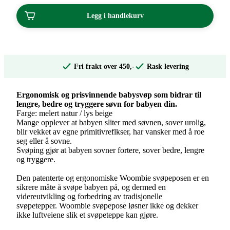
Legg i handlekurv
Fri frakt over 450,-
Rask levering
Ergonomisk og prisvinnende babysvøp som bidrar til
lengre, bedre og tryggere søvn for babyen din.
Farge: melert natur / lys beige
Mange opplever at babyen sliter med søvnen, sover urolig,
blir vekket av egne primitivreflkser, har vansker med å roe
seg eller å sovne.
Svøping gjør at babyen sovner fortere, sover bedre, lengre
og tryggere.
Den patenterte og ergonomiske Woombie svøpeposen er en
sikrere måte å svøpe babyen på, og dermed en
videreutvikling og forbedring av tradisjonelle
svøpetepper. Woombie svøpepose løsner ikke og dekker
ikke luftveiene slik et svøpeteppe kan gjøre.