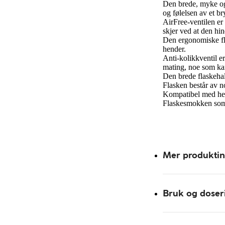
Den brede, myke og 
og følelsen av et br
AirFree-ventilen er
skjer ved at den hin
Den ergonomiske flas
hender.
Anti-kolikkventil e
mating, noe som ka
Den brede flaskehals
Flasken består av no
Kompatibel med hel
Flaskesmokken som 
Mer produkti
Bruk og doser