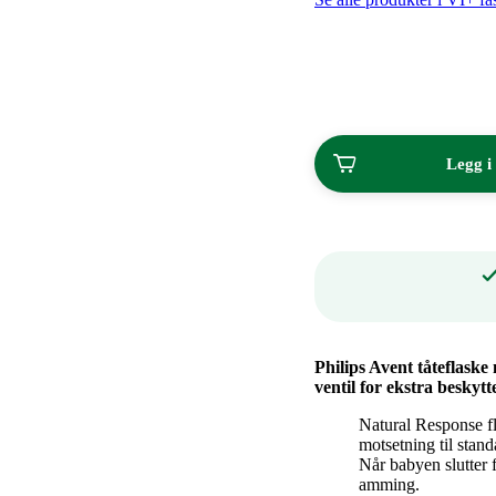
kroner.
stk
ved
kjøp
av
2
Legg i
Philips Avent tåteflask
ventil for ekstra besky
Natural Response f
motsetning til stan
Når babyen slutter
amming.