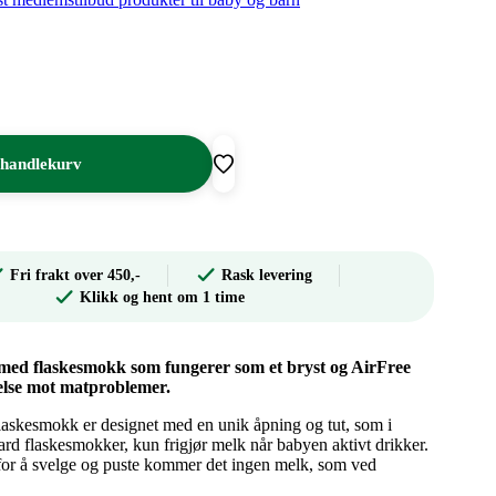
 handlekurv
Fri frakt over 450,-
Rask levering
Klikk og hent om 1 time
e med flaskesmokk som fungerer som et bryst og AirFree
ttelse mot matproblemer.
laskesmokk er designet med en unik åpning og tut, som i
dard flaskesmokker, kun frigjør melk når babyen aktivt drikker.
 for å svelge og puste kommer det ingen melk, som ved