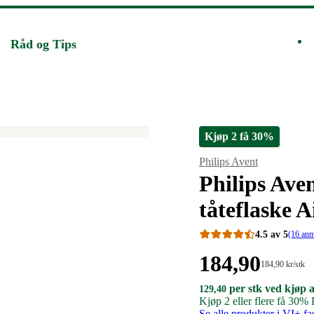
Råd og Tips
Kjøp 2 få 30%
Merke
:
Philips Avent
Philips Ave
tåteflaske 
4.5 av 5
(16 anm
Pris:
184
,90
Stykkpris:
184
,90
kr
/stk
184,90/stk
184,90
129,40
per stk ved kjøp 
129,40
129
,40
kroner.
kroner
kroner.
Kjøp 2 eller flere få 30%
per
Se alle produkter i VI+ fa