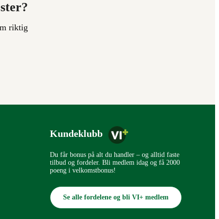
ester?
m riktig
Kundeklubb
Du får bonus på alt du handler – og alltid faste
tilbud og fordeler. Bli medlem idag og få 2000
poeng i velkomstbonus!
Se alle fordelene og bli VI+ medlem