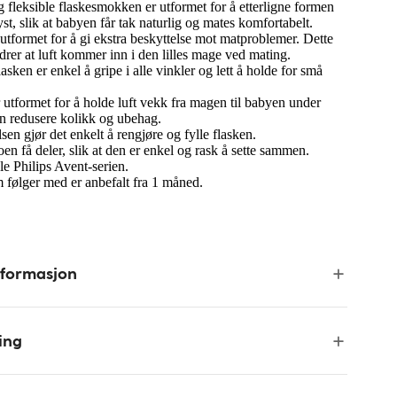
fleksible flaskesmokken er utformet for å etterligne formen
yst, slik at babyen får tak naturlig og mates komfortabelt.
 utformet for å gi ekstra beskyttelse mot matproblemer. Dette
drer at luft kommer inn i den lilles mage ved mating.
ken er enkel å gripe i alle vinkler og lett å holde for små
r utformet for å holde luft vekk fra magen til babyen under
n redusere kolikk og ubehag.
en gjør det enkelt å rengjøre og fylle flasken.
en få deler, slik at den er enkel og rask å sette sammen.
e Philips Avent-serien.
følger med er anbefalt fra 1 måned.
nformasjon
ing