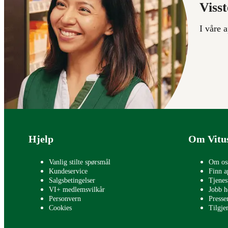
Visst
I våre 
Bunntekst
Hjelp
Om Vitu
Vanlig stilte spørsmål
Om os
Kundeservice
Finn a
Salgsbetingelser
Tjenes
VI+ medlemsvilkår
Jobb h
Personvern
Press
Cookies
Tilgje