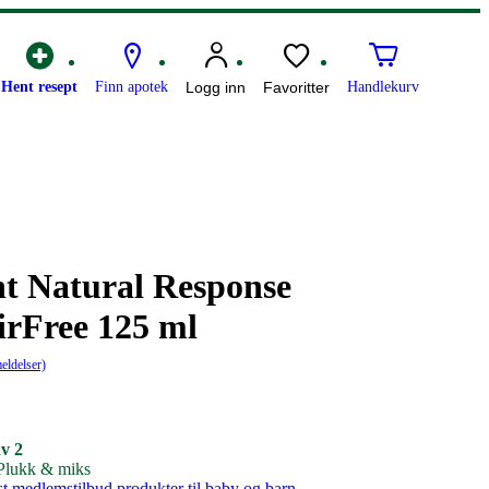
Hent resept
Finn apotek
Logg inn
Favoritter
Handlekurv
nt Natural Response
AirFree 125 ml
eldelser)
av 2
 Plukk & miks
st medlemstilbud produkter til baby og barn