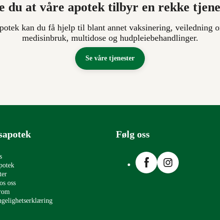
e du at våre apotek tilbyr en rekke tjen
apotek kan du få hjelp til blant annet vaksinering, veiledning o
medisinbruk, multidose og hudpleiebehandlinger.
Se våre tjenester
sapotek
Følg oss
Facebook
Instagram
s
potek
ter
os oss
erom
ngelighetserklæring