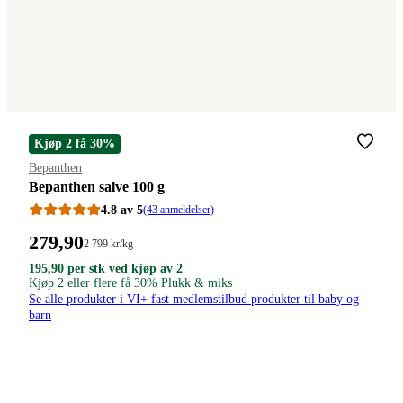
Kjøp 2 få 30%
Merke
:
Bepanthen
Bepanthen salve 100 g
4.8 av 5
(43 anmeldelser)
Pris:
279
,90
Stykkpris:
2 799
kr
/kg
2
279,90
195,90
195,90
195
,90
per stk ved kjøp av 2
799,00/kg
kroner
kroner.
Kjøp 2 eller flere få 30% Plukk & miks
kroner.
kroner.
per
Se alle produkter i VI+ fast medlemstilbud produkter til baby og
stk
barn
ved
kjøp
av
2