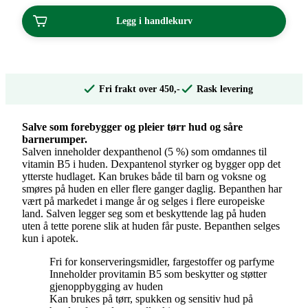
Legg i handlekurv
Fri frakt over 450,-
Rask levering
Salve som forebygger og pleier tørr hud og såre
barnerumper.
Salven inneholder dexpanthenol (5 %) som omdannes til
vitamin B5 i huden. Dexpantenol styrker og bygger opp det
ytterste hudlaget. Kan brukes både til barn og voksne og
smøres på huden en eller flere ganger daglig. Bepanthen har
vært på markedet i mange år og selges i flere europeiske
land. Salven legger seg som et beskyttende lag på huden
uten å tette porene slik at huden får puste. Bepanthen selges
kun i apotek.
Fri for konserveringsmidler, fargestoffer og parfyme
Inneholder provitamin B5 som beskytter og støtter
gjenoppbygging av huden
Kan brukes på tørr, spukken og sensitiv hud på