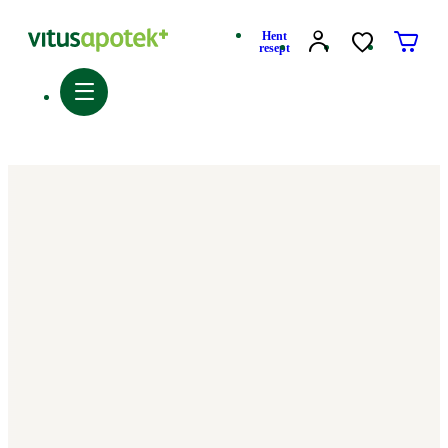
Hent
resept