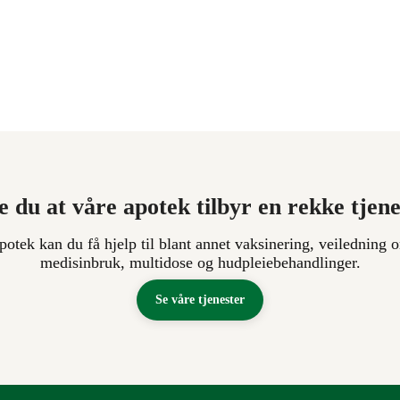
e du at våre apotek tilbyr en rekke tjen
apotek kan du få hjelp til blant annet vaksinering, veiledning o
medisinbruk, multidose og hudpleiebehandlinger.
Se våre tjenester