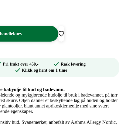
 handlekurv
Fri frakt over 450,-
Rask levering
Klikk og hent om 1 time
 babyolje til hud og badevann.
pleiende og mykgjørende hudolje til bruk i badevannet, på tørr
ved skurv. Oljen danner et beskyttende lag på huden og holder
 planteoljer, blant annet aprikoskjerneolje med sine svært
ende egenskaper.
ensitiv hud. Svanemerket, anbefalt av Asthma Allergy Nordic,