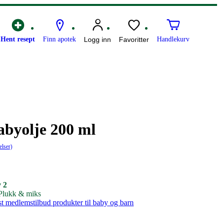
Hent resept
Finn apotek
Logg inn
Favoritter
Handlekurv
abyolje 200 ml
elser)
v 2
 Plukk & miks
st medlemstilbud produkter til baby og barn