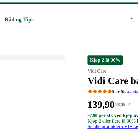
Råd og Tips
Kjøp 2 få 30%
Merke
:
Vidi Care
Vidi Care b
5 av 5
(6 anmeld
Pris:
139
,90
Stykkpris:
699
,50
kr
/l
699,50/l
139,90
97,90
per stk ved kjøp a
97,90
97
,90
kroner.
kroner
kroner.
Kjøp 2 eller flere få 30%
kroner.
per
Se alle produkter i VI+ fa
stk
ved