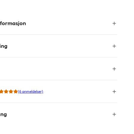
nformasjon
ing
(6 anmeldelser)
ing