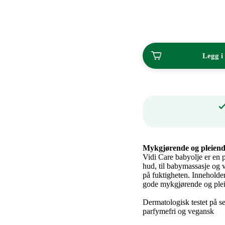
kjøp
av
2
Legg i
Mykgjørende og pleiende
Vidi Care babyolje er en 
hud, til babymassasje og 
på fuktigheten. Inneholder
gode mykgjørende og plei
Dermatologisk testet på s
parfymefri og vegansk