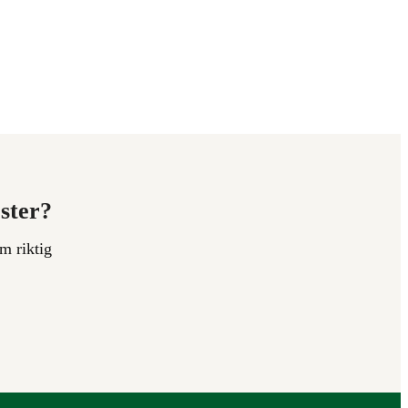
ester?
m riktig