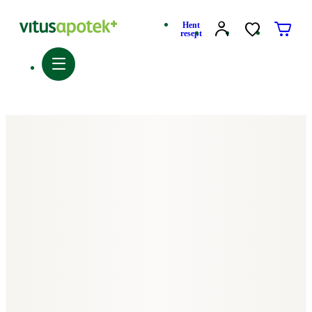
Hent
resept