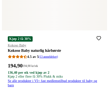
Kjøp 2 få 30%
Merke
:
Kokoso Baby
Kokoso Baby naturlig hårbørste
4.5 av 5
(13 anmeldelser)
Pris:
194
,90
Stykkpris:
194
,90
kr
/stk
194,90/stk
194,90
136,40
136,40
136
,40
per stk ved kjøp av 2
kroner.
kroner
kroner.
Kjøp 2 eller flere få 30% Plukk & miks
kroner.
per
Se alle produkter i VI+ fast medlemstilbud produkter til baby og
stk
barn
ved
kjøp
av
2