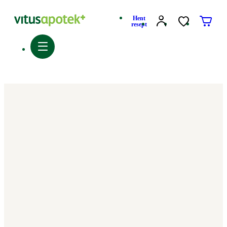
Hent
resept