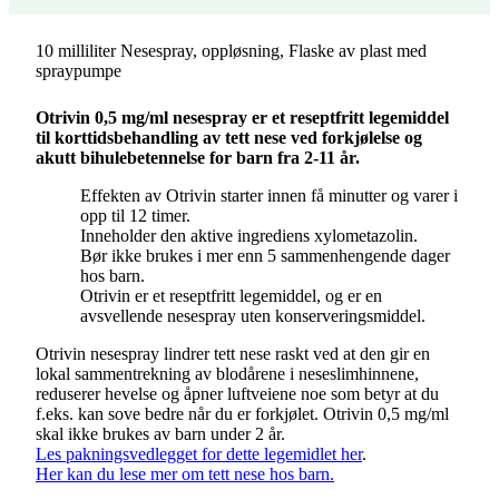
10 milliliter Nesespray, oppløsning, Flaske av plast med
spraypumpe
Otrivin 0,5 mg/ml nesespray er et reseptfritt legemiddel
til korttidsbehandling av tett nese ved forkjølelse og
akutt bihulebetennelse for barn fra 2-11 år.
Effekten av Otrivin starter innen få minutter og varer i
opp til 12 timer.
Inneholder den aktive ingrediens xylometazolin.
Bør ikke brukes i mer enn 5 sammenhengende dager
hos barn.
Otrivin er et reseptfritt legemiddel, og er en
avsvellende nesespray uten konserveringsmiddel.
Otrivin nesespray lindrer tett nese raskt ved at den gir en
lokal sammentrekning av blodårene i neseslimhinnene,
reduserer hevelse og åpner luftveiene noe som betyr at du
f.eks. kan sove bedre når du er forkjølet. Otrivin 0,5 mg/ml
skal ikke brukes av barn under 2 år.
Les pakningsvedlegget for dette legemidlet her
.
Her kan du lese mer om tett nese hos barn.