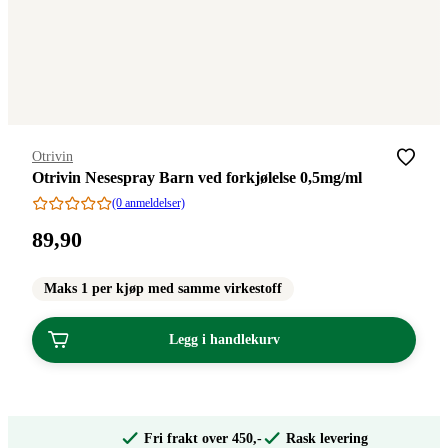
Merke
:
Otrivin
Otrivin Nesespray Barn ved forkjølelse 0,5mg/ml
(0 anmeldelser)
Pris:
89
,90
89,90
kroner.
Maks 1 per kjøp med samme virkestoff
Legg i handlekurv
Fri frakt over 450,-
Rask levering