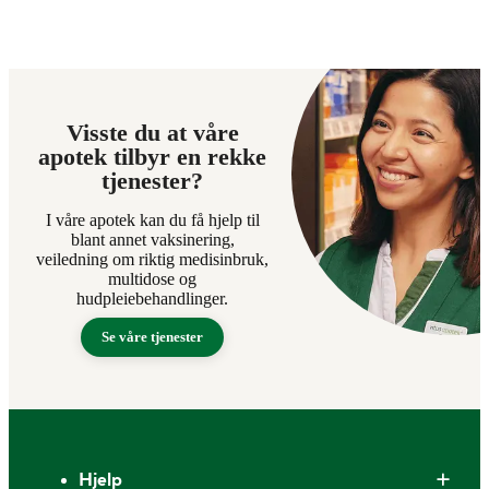
Visste du at våre
apotek tilbyr en rekke
tjenester?
I våre apotek kan du få hjelp til
blant annet vaksinering,
veiledning om riktig medisinbruk,
multidose og
hudpleiebehandlinger.
Se våre tjenester
Bunntekst
Hjelp