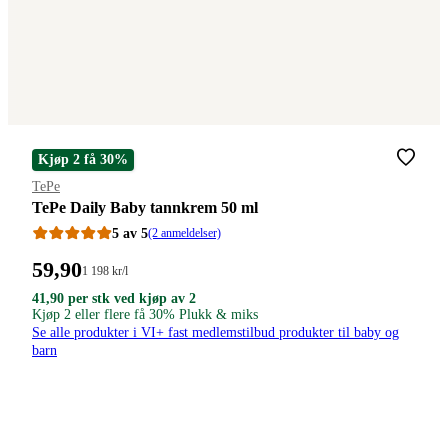
Kjøp 2 få 30%
Merke
:
TePe
TePe Daily Baby tannkrem 50 ml
5 av 5
(2 anmeldelser)
Pris:
59
,90
Stykkpris:
1 198
kr
/l
1
59,90
41,90
41,90
41
,90
per stk ved kjøp av 2
198,00/l
kroner
kroner.
Kjøp 2 eller flere få 30% Plukk & miks
kroner.
kroner.
per
Se alle produkter i VI+ fast medlemstilbud produkter til baby og
stk
barn
ved
kjøp
av
2