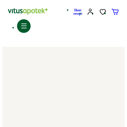
Hent
resept