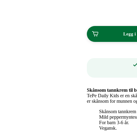
kjøp
av
2
Legg i
Skånsom tannkrem til b
TePe Daily Kids er en skå
er skånsom for munnen og 
Skånsom tannkrem 
Mild peppermynte
For barn 3-6 år.
Vegansk.