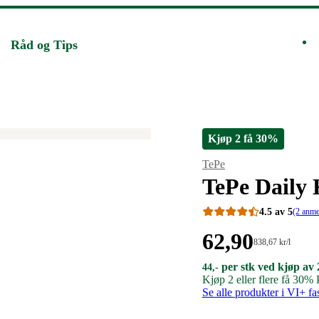
Råd og Tips
Kjøp 2 få 30%
Merke
:
TePe
TePe Daily 
4.5 av 5
(2 anme
Pris:
62
,90
Stykkpris:
838
,67
kr
/l
838,67/l
62,90
44,00
per stk ved kjøp av 
44,00
44
,-
kroner.
kroner
kroner.
Kjøp 2 eller flere få 30%
kroner.
per
Se alle produkter i VI+ fa
stk
ved