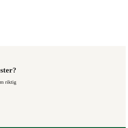
ester?
m riktig