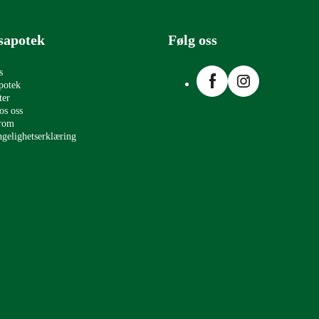
sapotek
Følg oss
Facebook
Instagram
s
potek
ter
os oss
erom
ngelighetserklæring