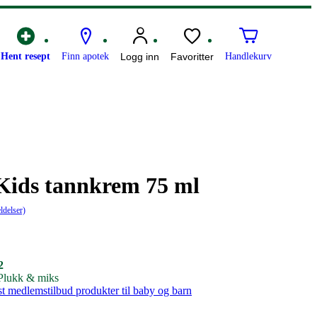
Hent resept
Finn apotek
Logg inn
Favoritter
Handlekurv
Kids tannkrem 75 ml
ldelser)
2
 Plukk & miks
st medlemstilbud produkter til baby og barn