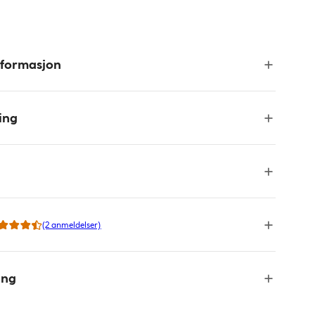
nformasjon
ing
(2 anmeldelser)
ing