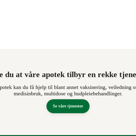
e du at våre apotek tilbyr en rekke tjen
apotek kan du få hjelp til blant annet vaksinering, veiledning o
medisinbruk, multidose og hudpleiebehandlinger.
Se våre tjenester