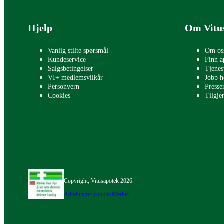
Bunntekst
Hjelp
Om Vitu
Vanlig stilte spørsmål
Om os
Kundeservice
Finn a
Salgsbetingelser
Tjenes
VI+ medlemsvilkår
Jobb h
Personvern
Press
Cookies
Tilgje
Copyright, Vitusapotek 2026.
Administrer cookies
Merker