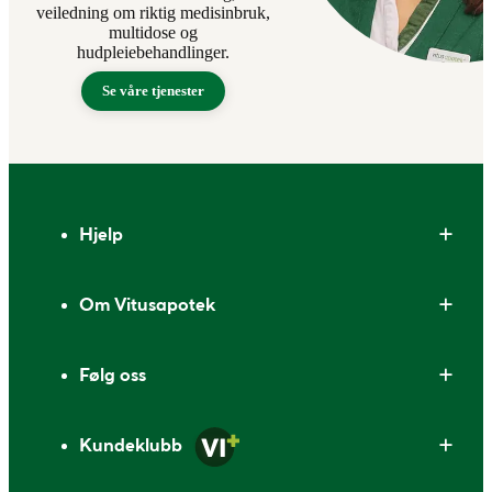
veiledning om riktig medisinbruk,
multidose og
hudpleiebehandlinger.
Se våre tjenester
Bunntekst
Hjelp
Om Vitusapotek
Følg oss
Kundeklubb