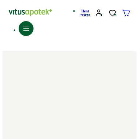
Hent
resept