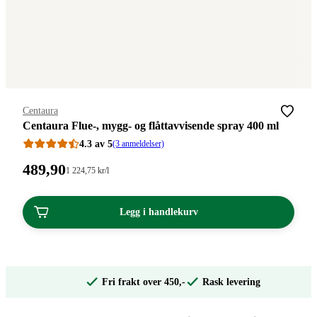
Merke
:
Centaura
Centaura Flue-, mygg- og flåttavvisende spray 400 ml
4.3 av 5
(3 anmeldelser)
Pris:
489
,90
Stykkpris:
1 224
,75
kr
/l
1
489,90
224,75/l
kroner.
kroner.
Legg i handlekurv
Fri frakt over 450,-
Rask levering