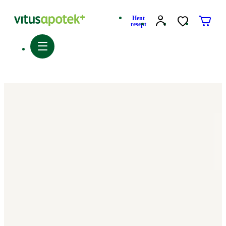
Hent
resept