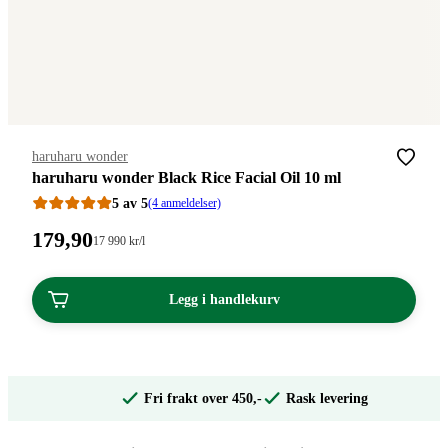
Merke
:
haruharu wonder
haruharu wonder Black Rice Facial Oil 10 ml
5 av 5
(4 anmeldelser)
Pris:
179
,90
Stykkpris:
17 990
kr
/l
17
179,90
990,00/l
kroner.
kroner.
Legg i handlekurv
Fri frakt over 450,-
Rask levering