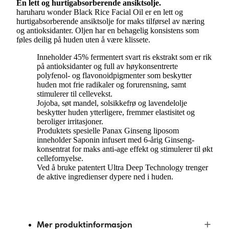
En lett og hurtigabsorberende ansiktsolje.
haruharu wonder Black Rice Facial Oil er en lett og
hurtigabsorberende ansiktsolje for maks tilførsel av næring
og antioksidanter. Oljen har en behagelig konsistens som
føles deilig på huden uten å være klissete.
Inneholder 45% fermentert svart ris ekstrakt som er rik
på antioksidanter og full av høykonsentrerte
polyfenol- og flavonoidpigmenter som beskytter
huden mot frie radikaler og forurensning, samt
stimulerer til cellevekst.
Jojoba, søt mandel, solsikkefrø og lavendelolje
beskytter huden ytterligere, fremmer elastisitet og
beroliger irritasjoner.
Produktets spesielle Panax Ginseng liposom
inneholder Saponin infusert med 6-årig Ginseng-
konsentrat for maks anti-age effekt og stimulerer til økt
cellefornyelse.
Ved å bruke patentert Ultra Deep Technology trenger
de aktive ingredienser dypere ned i huden.
Mer produktinformasjon