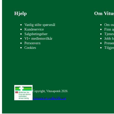
Bunntekst
Hjelp
Om Vitu
Vanlig stilte spørsmål
Om os
Kundeservice
Finn a
Salgsbetingelser
Tjenes
VI+ medlemsvilkår
Jobb h
Personvern
Press
Cookies
Tilgje
Copyright, Vitusapotek 2026.
Administrer cookies
Merker