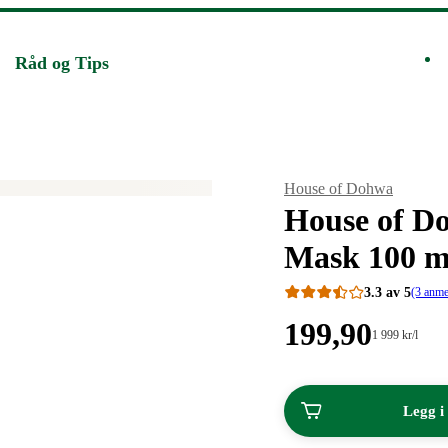
Råd og Tips
Merke
:
House of Dohwa
House of D
Mask 100 ml
3.3 av 5
(3 anme
Pris:
199
,90
Stykkpris:
1 999
kr
/l
1
199,90
999,00/l
kroner.
kroner.
Legg i