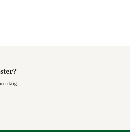
ester?
m riktig