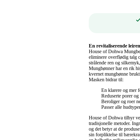
En revitaliserende lei
House of Dohwa Mungbean
eliminere overflødig talg o
strålende ren og silkemyk
Mungbønner har en rik his
kvernet mungbønne brukt 
Masken bidrar til:
En klarere og mer f
Reduserte porer og 
Beroliger og roer ne
Passer alle hudtype
House of Dohwa tilbyr ve
tradisjonelle metoder. Ing
og det betyr at de produ
sin forpliktelse til bærekr