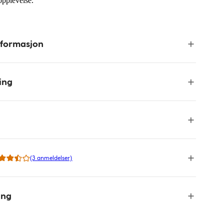
 opplevelse.
nformasjon
ing
(3 anmeldelser)
ing