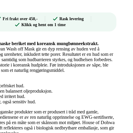
Fri frakt over 450,-
Rask levering
Klikk og hent om 1 time
remaske beriket med koreansk mungbønneekstrakt.
 Wash off Mask gir en dyp rensing av huden ved å
g urenheter, inkludert tette porer. Resultatet er en hud som er
, samtidig som hudbarrieren styrkes, og hudhelsen forbedres.
torie i koreansk hudpleie. Før introduksjonen av såpe, ble
som et naturlig rengjøringsmiddel.
orfrisket hud.
en balansert oljeproduksjon.
d irritert hud.
r, også sensitiv hud.
ganske produkter som er produsert i tråd med gamle,
rediensene er av ren naturlig opprinnelse og EWG-sertifiserte,
seres på en måte som er skånsom mot miljøet. House of Dohwa
aft reflekteres også i biologisk nedbrytbare emballasje, som gir