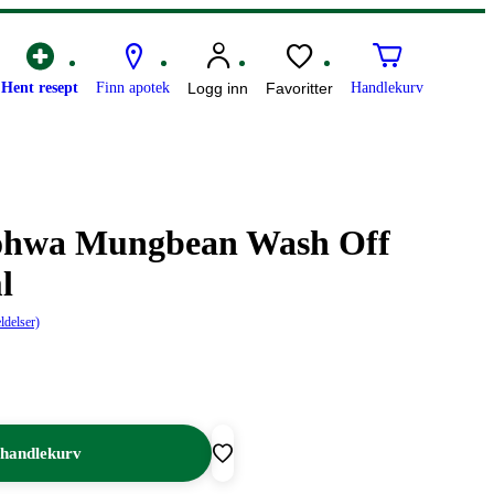
Hent resept
Finn apotek
Logg inn
Favoritter
Handlekurv
ohwa Mungbean Wash Off
​
ldelser)
 handlekurv