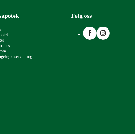
sapotek
Følg oss
Facebook
Instagram
s
potek
ter
os oss
erom
ngelighetserklæring