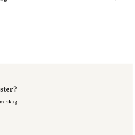
ester?
m riktig