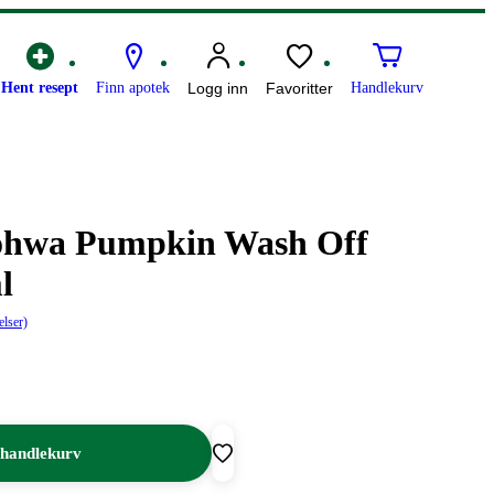
Hent resept
Finn apotek
Logg inn
Favoritter
Handlekurv
ohwa Pumpkin Wash Off
​
elser)
 handlekurv