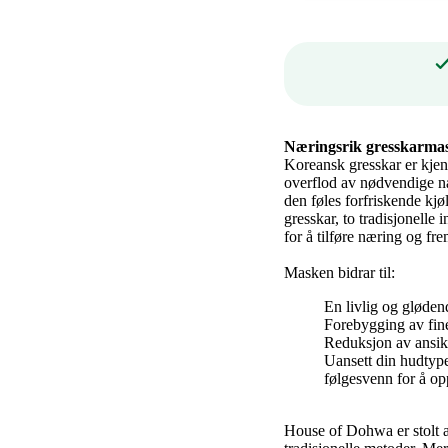
Næringsrik gresskarmask
Koreansk gresskar er kjen
overflod av nødvendige næ
den føles forfriskende kj
gresskar, to tradisjonelle 
for å tilføre næring og fr
Masken bidrar til:
En livlig og gløden
Forebygging av fine
Reduksjon av ansik
Uansett din hudtype
følgesvenn for å o
House of Dohwa er stolt a