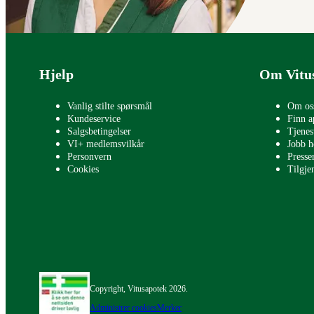
Bunntekst
Hjelp
Om Vitu
Vanlig stilte spørsmål
Om os
Kundeservice
Finn a
Salgsbetingelser
Tjenes
VI+ medlemsvilkår
Jobb h
Personvern
Press
Cookies
Tilgje
Copyright, Vitusapotek 2026.
Administrer cookies
Merker