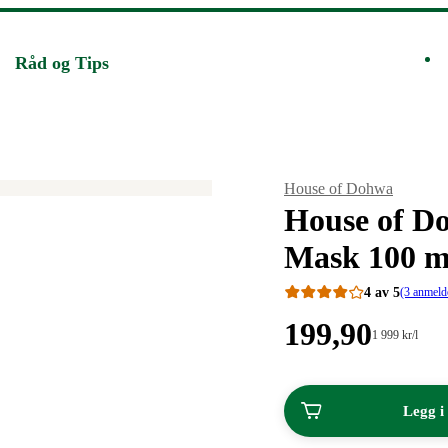
Råd og Tips
Merke
:
House of Dohwa
House of D
Mask 100 ml
4 av 5
(3 anmeld
Pris:
199
,90
Stykkpris:
1 999
kr
/l
1
199,90
999,00/l
kroner.
kroner.
Legg i