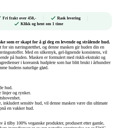
Fri frakt over 450,-
Rask levering
Klikk og hent om 1 time
e som er skapt for å gi deg en levende og strålende hud.
t for sin næringstetthet, og denne masken gir huden din en
ringsstoffer. Med en silkemyk, gel-lignende konsistens, vil
ølende på huden. Masken er formulert med riskli-ekstrakt og
ingredienser i koreansk hudpleie som har blitt brukt i århundrer
emme hudens naturlige glød.
de hud.
 linjer og rynker.
tshovenhet.
, inkludert sensitiv hud, vil denne masken være din ultimate
ppnå en vakker hud.
v å tilby 100% veganske produkter, produsert etter gamle,