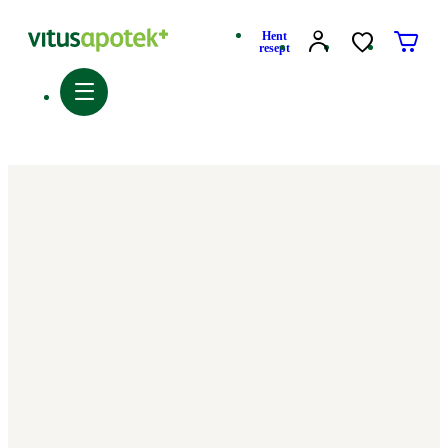
Hent
resept