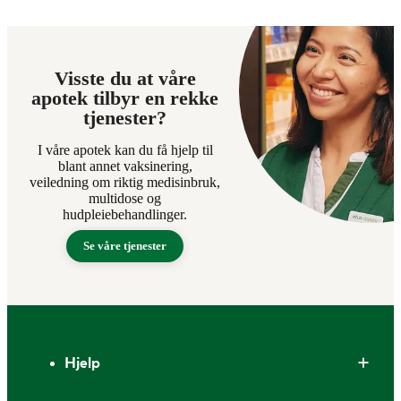
Visste du at våre
apotek tilbyr en rekke
tjenester?
I våre apotek kan du få hjelp til
blant annet vaksinering,
veiledning om riktig medisinbruk,
multidose og
hudpleiebehandlinger.
Se våre tjenester
Bunntekst
Hjelp