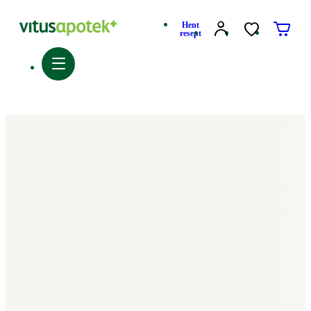
Hent
resept