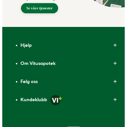
Se våre tjenester
Bunntekst
Hjelp
Om Vitusapotek
Følg oss
Kundeklubb