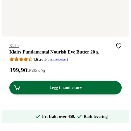
Merke
:
Klairs
Klairs Fundamental Nourish Eye Butter 20 g
4.6 av 5
(5 anmeldelser)
Pris:
399
,90
Stykkpris:
19 995
kr
/kg
19
399,90
995,00/kg
kroner.
kroner.
Legg i handlekurv
Fri frakt over 450,-
Rask levering