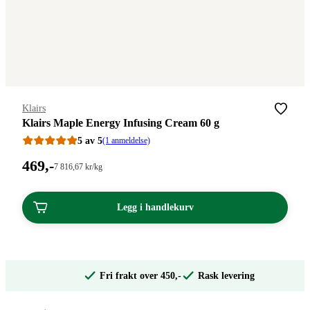
Merke
:
Klairs
Klairs Maple Energy Infusing Cream 60 g
5 av 5
(1 anmeldelse)
Pris:
469
,-
Stykkpris:
7 816
,67
kr
/kg
7
469,00
816,67/kg
kroner.
kroner.
Legg i handlekurv
Fri frakt over 450,-
Rask levering