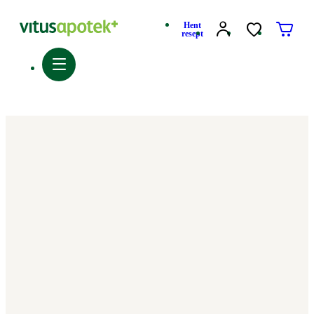
Hent
resept