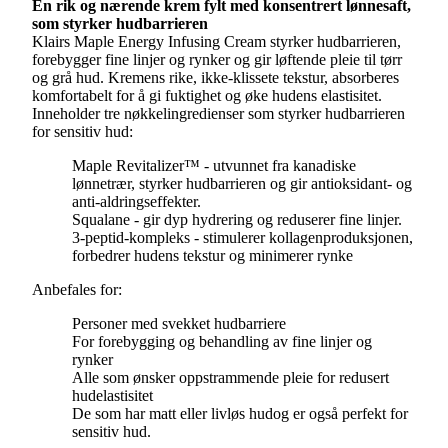
En rik og nærende krem fylt med konsentrert lønnesaft,
som styrker hudbarrieren
Klairs Maple Energy Infusing Cream styrker hudbarrieren,
forebygger fine linjer og rynker og gir løftende pleie til tørr
og grå hud. Kremens rike, ikke-klissete tekstur, absorberes
komfortabelt for å gi fuktighet og øke hudens elastisitet.
Inneholder tre nøkkelingredienser som styrker hudbarrieren
for sensitiv hud:
Maple Revitalizer™ - utvunnet fra kanadiske
lønnetrær, styrker hudbarrieren og gir antioksidant- og
anti-aldringseffekter.
Squalane - gir dyp hydrering og reduserer fine linjer.
3-peptid-kompleks - stimulerer kollagenproduksjonen,
forbedrer hudens tekstur og minimerer rynke
Anbefales for:
Personer med svekket hudbarriere
For forebygging og behandling av fine linjer og
rynker
Alle som ønsker oppstrammende pleie for redusert
hudelastisitet
De som har matt eller livløs hudog er også perfekt for
sensitiv hud.