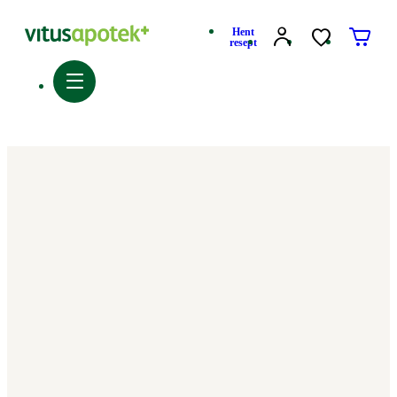
Hent
resept