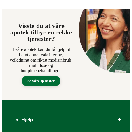
Visste du at våre
apotek tilbyr en rekke
tjenester?
I våre apotek kan du få hjelp til
blant annet vaksinering,
veiledning om riktig medisinbruk,
multidose og
hudpleiebehandlinger.
Se våre tjenester
Bunntekst
Hjelp