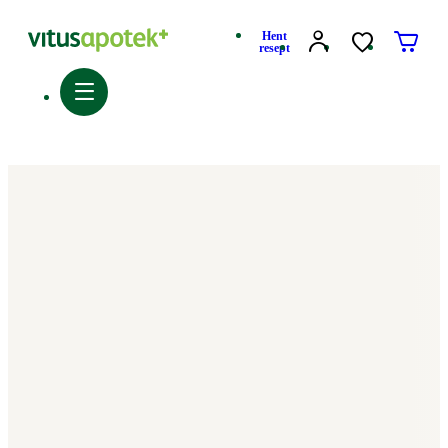
Hent
resept