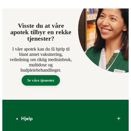
Visste du at våre
apotek tilbyr en rekke
tjenester?
I våre apotek kan du få hjelp til
blant annet vaksinering,
veiledning om riktig medisinbruk,
multidose og
hudpleiebehandlinger.
Se våre tjenester
Bunntekst
Hjelp