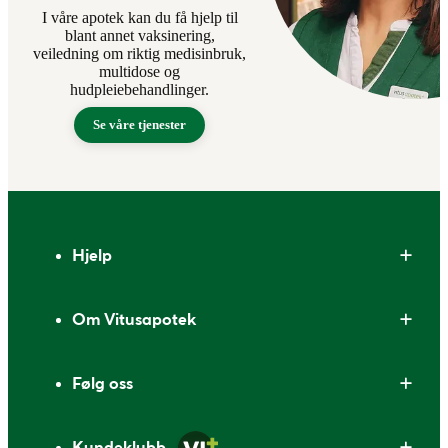
I våre apotek kan du få hjelp til
blant annet vaksinering,
veiledning om riktig medisinbruk,
multidose og
hudpleiebehandlinger.
Se våre tjenester
Bunntekst
Hjelp
Om Vitusapotek
Følg oss
Kundeklubb