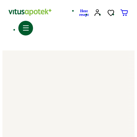
Hent
resept