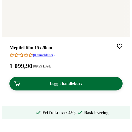
Merke
:
Mepitel film 15x20cm
(0 anmeldelser)
Pris:
1 099
,90
Stykkpris:
109
,99
kr
/stk
109,99/stk
1
kroner.
099,90
Legg i handlekurv
kroner.
Fri frakt over 450,-
Rask levering