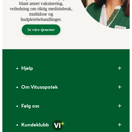
blant annet vaksinering,
veiledning om riktig medisinbruk,
multidose og
hudpleiebehandlinger.
Se våre tjenester
Bunntekst
Hjelp
Om Vitusapotek
Følg oss
Kundeklubb