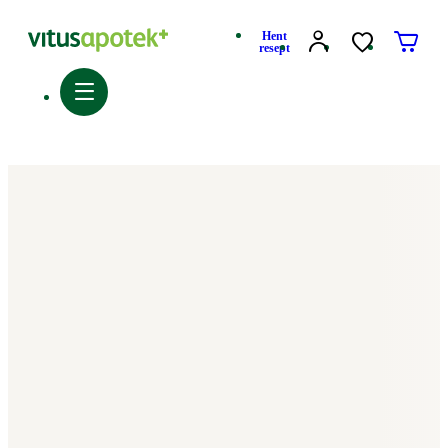
Hent
resept