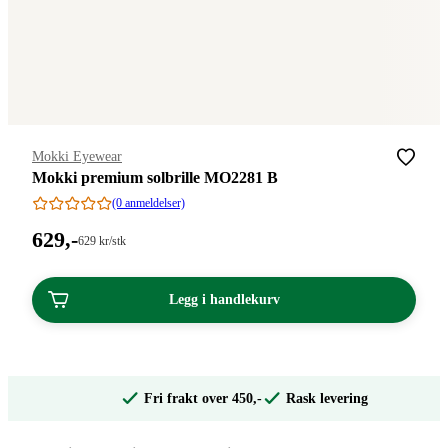
Merke
:
Mokki Eyewear
Mokki premium solbrille MO2281 B
(0 anmeldelser)
Pris:
629
,-
Stykkpris:
629
kr
/stk
629,00/stk
629,00
kroner.
kroner.
Legg i handlekurv
Fri frakt over 450,-
Rask levering