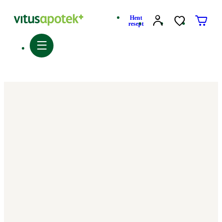
Hent
resept