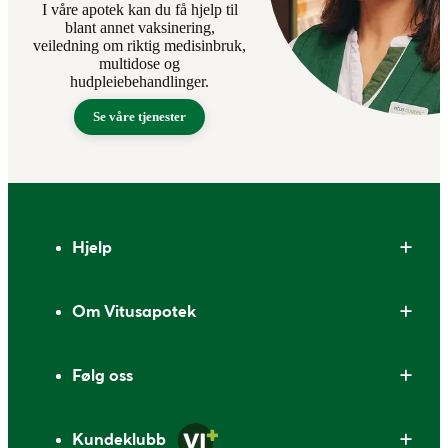
I våre apotek kan du få hjelp til
blant annet vaksinering,
veiledning om riktig medisinbruk,
multidose og
hudpleiebehandlinger.
Se våre tjenester
Bunntekst
Hjelp
Om Vitusapotek
Følg oss
Kundeklubb