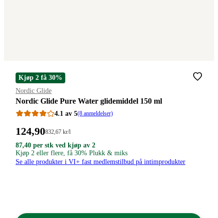
Kjøp 2 få 30%
Merke
:
Nordic Glide
Nordic Glide Pure Water glidemiddel 150 ml
4.1 av 5
(8 anmeldelser)
Pris:
124
,90
Stykkpris:
832
,67
kr
/l
832,67/l
124,90
87,40
87,40
87
,40
per stk ved kjøp av 2
kroner.
kroner
kroner.
Kjøp 2 eller flere, få 30% Plukk & miks
kroner.
per
Se alle produkter i VI+ fast medlemstilbud på intimprodukter
stk
ved
kjøp
av
2