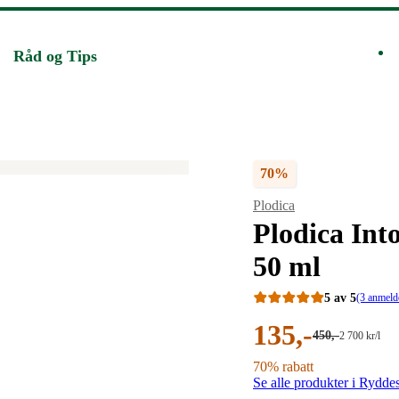
Råd og Tips
70%
Merke
:
Plodica
Plodica In
50 ml
5 av 5
(3 anmeld
Nåværende
135
,-
Førpris:
450
,-
Stykkpris:
2 700
kr
/l
450,00
2
pris:
kroner.
70% rabatt
700,00/l
Se alle produkter i Rydde
kroner.