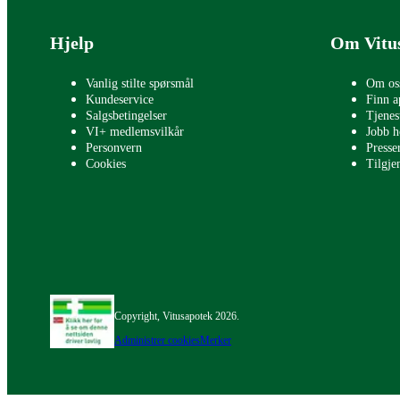
Bunntekst
Hjelp
Om Vitu
Vanlig stilte spørsmål
Om os
Kundeservice
Finn a
Salgsbetingelser
Tjenes
VI+ medlemsvilkår
Jobb h
Personvern
Press
Cookies
Tilgje
Copyright, Vitusapotek 2026.
Administrer cookies
Merker