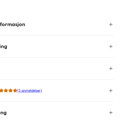
nformasjon
ing
(3 anmeldelser)
ing