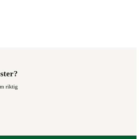
ester?
m riktig