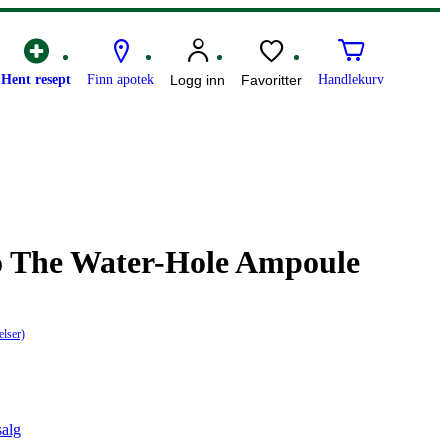
Hent resept
Finn apotek
Logg inn
Favoritter
Handlekurv
to The Water-Hole Ampoule
elser)
salg