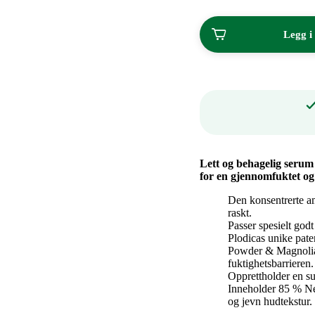
135,00
kroner.
Legg i
Lett og behagelig serum 
for en gjennomfuktet og
Den konsentrerte a
raskt.
Passer spesielt godt
Plodicas unike pate
Powder & Magnolia O
fuktighetsbarrieren.
Opprettholder en s
Inneholder 85 % Ne
og jevn hudtekstur.