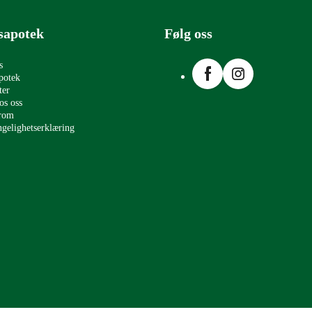
sapotek
Følg oss
Facebook
Instagram
s
potek
ter
os oss
erom
ngelighetserklæring