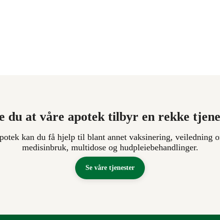
e du at våre apotek tilbyr en rekke tjen
apotek kan du få hjelp til blant annet vaksinering, veiledning o
medisinbruk, multidose og hudpleiebehandlinger.
Se våre tjenester