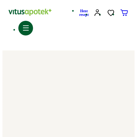
Hent
resept