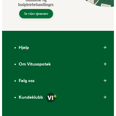
hudpleiebehandlinger.
Se våre tjenester
Bunntekst
Hjelp
Om Vitusapotek
Følg oss
Kundeklubb