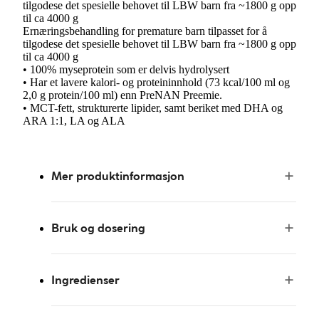
tilgodese det spesielle behovet til LBW barn fra ~1800 g opp
til ca 4000 g
Ernæringsbehandling for premature barn tilpasset for å
tilgodese det spesielle behovet til LBW barn fra ~1800 g opp
til ca 4000 g
• 100% myseprotein som er delvis hydrolysert
• Har et lavere kalori- og proteininnhold (73 kcal/100 ml og
2,0 g protein/100 ml) enn PreNAN Preemie.
• MCT-fett, strukturerte lipider, samt beriket med DHA og
ARA 1:1, LA og ALA
Mer produktinformasjon
Bruk og dosering
Ingredienser