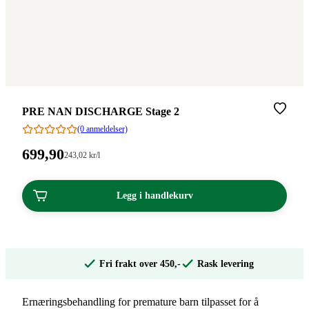
Merke
:
PRE NAN DISCHARGE Stage 2
(0 anmeldelser)
Pris:
699
,90
Stykkpris:
243
,02
kr
/l
243,02/l
699,90
kroner.
kroner.
Legg i handlekurv
Fri frakt over 450,-
Rask levering
Ernæringsbehandling for premature barn tilpasset for å