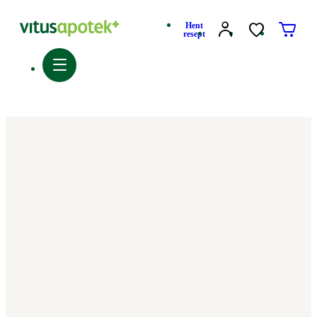
Hent
resept