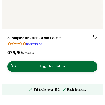
Merke
:
Saranpose nr3 m/tekst 90x140mm
(0 anmeldelser)
Pris:
679
,90
Stykkpris:
3
,40
kr
/stk
3,40/stk
679,90
kroner.
kroner.
Legg i handlekurv
Fri frakt over 450,-
Rask levering
.