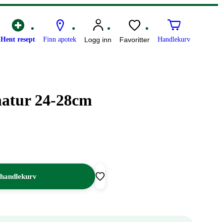
Hent resept
Finn apotek
Logg inn
Favoritter
Handlekurv
natur 24-28cm
 handlekurv