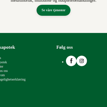
medisinbruk, multidose og hudpleiebehandlinger.
Se våre tjenester
sapotek
Følg oss
Facebook
Instagram
s
potek
ter
os oss
erom
ngelighetserklæring