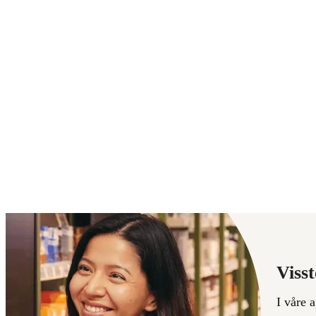
Visst
I våre 