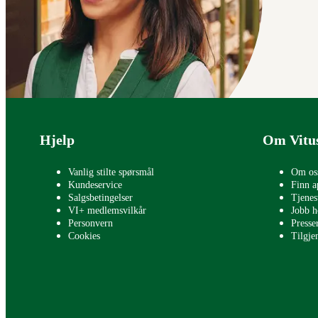
Bunntekst
Hjelp
Om Vitu
Vanlig stilte spørsmål
Om os
Kundeservice
Finn a
Salgsbetingelser
Tjenes
VI+ medlemsvilkår
Jobb h
Personvern
Press
Cookies
Tilgje