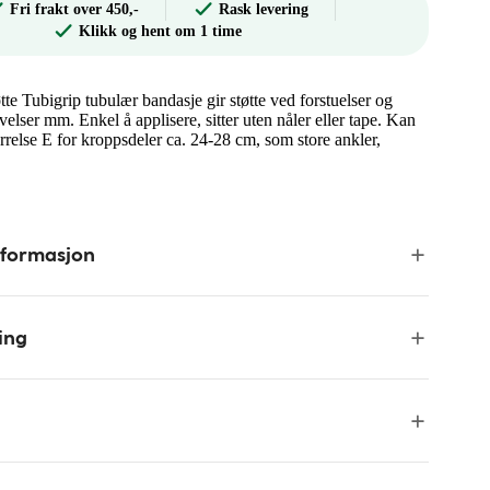
Fri frakt over 450,-
Rask levering
Klikk og hent om 1 time
e Tubigrip tubulær bandasje gir støtte ved forstuelser og
velser mm. Enkel å applisere, sitter uten nåler eller tape. Kan
rrelse E for kroppsdeler ca. 24-28 cm, som store ankler,
nformasjon
ing