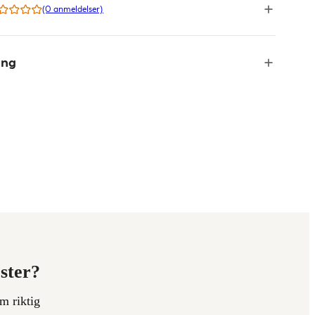
(0 anmeldelser)
ing
ester?
m riktig